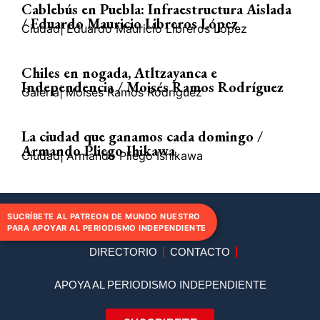
Cablebús en Puebla: Infraestructura Aislada
/ Eduardo Mauricio Libreros López
Ciudad
|
Eduardo Mauricio Libreros López
Chiles en nogada, Atltzayanca e
Independencia / Moisés Ramos Rodríguez
Galería
|
Moisés Ramos Rodríguez
La ciudad que ganamos cada domingo /
Armando Pliego Ihikawa
Ciudad
|
Armando Pliego Ishikawa
SUCRÍBETE AL PATREON DE MUNDO NUESTRO
PARA APOYAR AL PERIODISMO INDEPENDIENTE
DIRECTORIO
CONTACTO
APOYA AL PERIODISMO INDEPENDIENTE