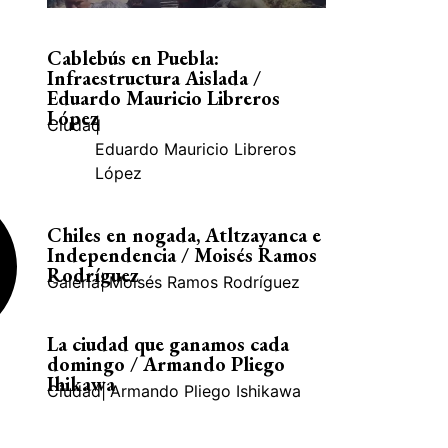
Cablebús en Puebla:
Infraestructura Aislada /
Eduardo Mauricio Libreros
López
Ciudad
|
Eduardo Mauricio Libreros
López
Chiles en nogada, Atltzayanca e
Independencia / Moisés Ramos
Rodríguez
Galería
|
Moisés Ramos Rodríguez
La ciudad que ganamos cada
domingo / Armando Pliego
Ihikawa
Ciudad
|
Armando Pliego Ishikawa