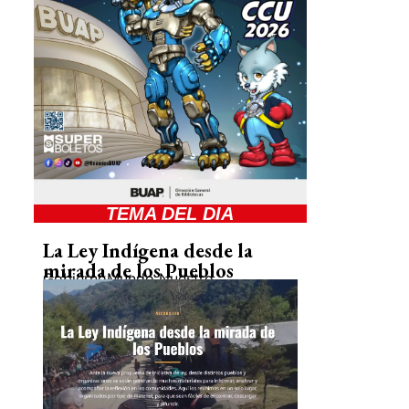
TEMA DEL DIA
La Ley Indígena desde la
mirada de los Pueblos
Gobierno
Mundo Nuestro