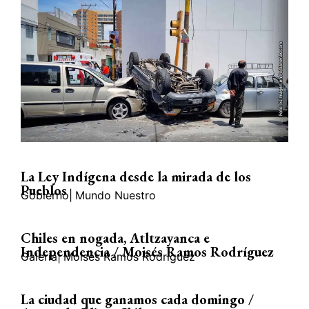
La Ley Indígena desde la mirada de los
Pueblos
Gobierno
|
Mundo Nuestro
Chiles en nogada, Atltzayanca e
Independencia / Moisés Ramos Rodríguez
Galería
|
Moisés Ramos Rodríguez
La ciudad que ganamos cada domingo /