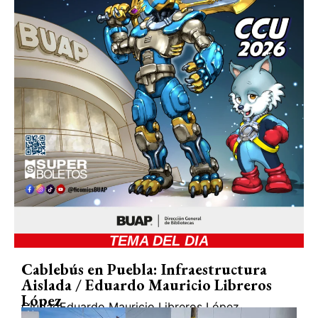
TEMA DEL DIA
Cablebús en Puebla: Infraestructura
Aislada / Eduardo Mauricio Libreros
López
Ciudad
Eduardo Mauricio Libreros López