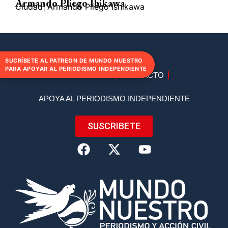
Armando Pliego Ihikawa
Ciudad
|
Armando Pliego Ishikawa
SUCRÍBETE AL PATREON DE MUNDO NUESTRO
PARA APOYAR AL PERIODISMO INDEPENDIENTE
DIRECTORIO
CONTACTO
APOYA AL PERIODISMO INDEPENDIENTE
SUSCRIBETE