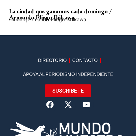
La ciudad que ganamos cada domingo /
Armando Pliego Ihikawa
Ciudad
|
Armando Pliego Ishikawa
DIRECTORIO
CONTACTO
APOYA AL PERIODISMO INDEPENDIENTE
SUSCRIBETE