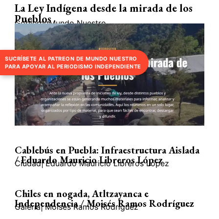
La Ley Indígena desde la mirada de los
Pueblos
Gobierno
Mundo Nuestro
SUCRÍBETE AL PATREON DE MUNDO NUESTRO
PARA APOYAR AL PERIODISMO INDEPENDIENTE
Cablebús en Puebla: Infraestructura Aislada
/ Eduardo Mauricio Libreros López
Ciudad
|
Eduardo Mauricio Libreros López
Chiles en nogada, Atltzayanca e
Independencia / Moisés Ramos Rodríguez
Galería
|
Moisés Ramos Rodríguez