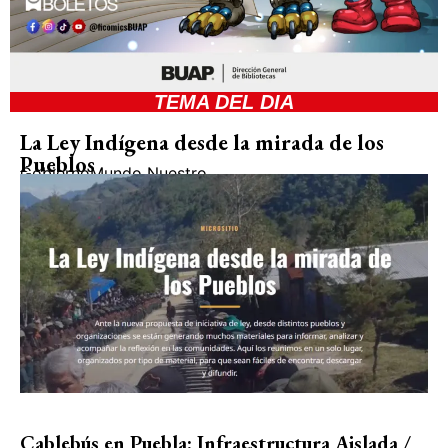
TEMA DEL DIA
La Ley Indígena desde la mirada de los
Pueblos
Gobierno
Mundo Nuestro
Cablebús en Puebla: Infraestructura Aislada /