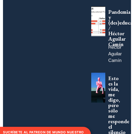
Pandemia
y
(des)educa
/
Héctor
Aguilar
Camín
Héctor
Aguilar
Camín
Esto
es la
vida,
me
digo,
pero
sólo
me
responde
el
silencio
SUCRÍBETE AL PATREON DE MUNDO NUESTRO