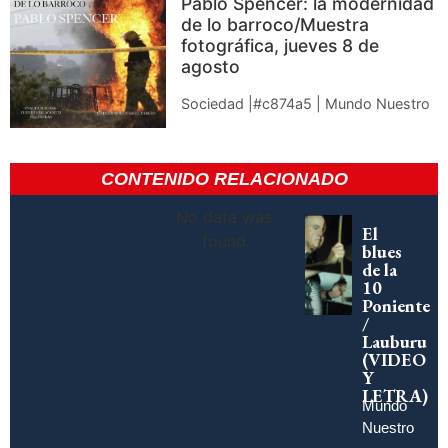
Pablo Spencer: la modernidad
de lo barroco/Muestra
fotográfica, jueves 8 de
agosto
Sociedad |#c874a5 | Mundo Nuestro
CONTENIDO RELACIONADO
No data was
El
found
blues
de la
10
Poniente
/
Lauburu
(VIDEO
Y
LETRA)
Mundo
Nuestro