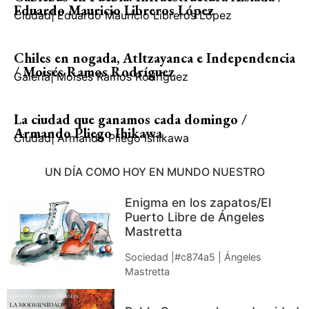
Eduardo Mauricio Libreros López
Ciudad
|
Eduardo Mauricio Libreros López
Chiles en nogada, Atltzayanca e Independencia
/ Moisés Ramos Rodríguez
Galería
|
Moisés Ramos Rodríguez
La ciudad que ganamos cada domingo /
Armando Pliego Ihikawa
Ciudad
|
Armando Pliego Ishikawa
UN DÍA COMO HOY EN MUNDO NUESTRO
Enigma en los zapatos/El
Puerto Libre de Ángeles
Mastretta
Sociedad |#c874a5 | Ángeles
Mastretta