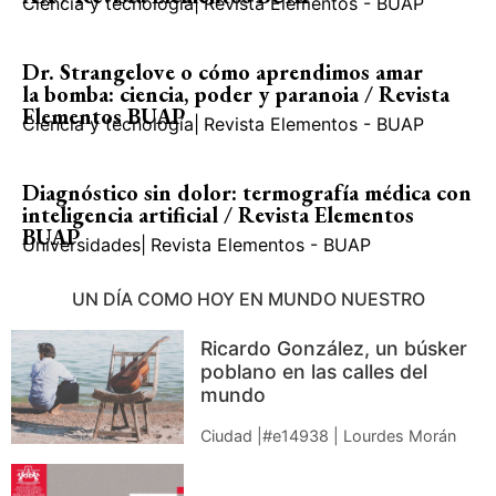
Ciencia y tecnología
|
Revista Elementos - BUAP
Dr. Strangelove o cómo aprendimos amar
la bomba: ciencia, poder y paranoia / Revista
Elementos BUAP
Ciencia y tecnología
|
Revista Elementos - BUAP
Diagnóstico sin dolor: termografía médica con
inteligencia artificial / Revista Elementos
BUAP
Universidades
|
Revista Elementos - BUAP
UN DÍA COMO HOY EN MUNDO NUESTRO
Ricardo González, un búsker
poblano en las calles del
mundo
Ciudad |#e14938 | Lourdes Morán