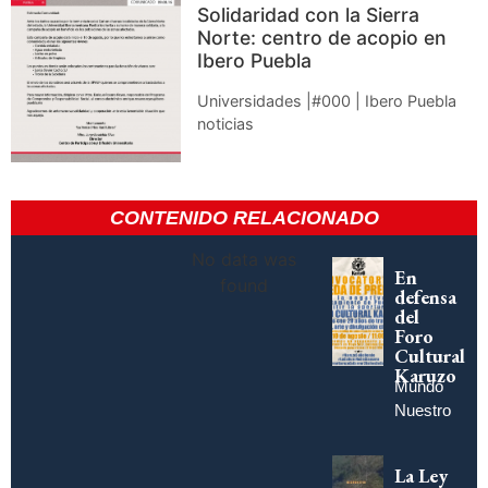
Solidaridad con la Sierra
Norte: centro de acopio en
Ibero Puebla
Universidades |#000 | Ibero Puebla
noticias
CONTENIDO RELACIONADO
No data was
En
found
defensa
del
Foro
Cultural
Karuzo
Mundo
Nuestro
La Ley