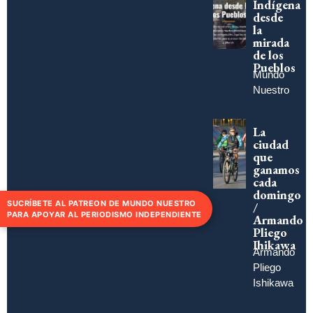
Indígena
desde
la
mirada
de los
Pueblos
Mundo
Nuestro
La
ciudad
que
ganamos
cada
domingo
SUCRÍBETE AL PATREON DE MUNDO NUESTRO
/
PARA APOYAR AL PERIODISMO INDEPENDIENTE
Armando
Pliego
Ihikawa
Armando
Pliego
Ishikawa