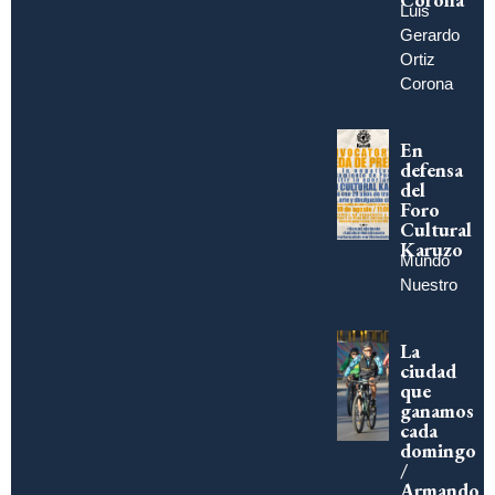
Luis
Gerardo
Ortiz
Corona
En
defensa
del
Foro
Cultural
Karuzo
Mundo
Nuestro
La
ciudad
que
ganamos
cada
domingo
/
Armando