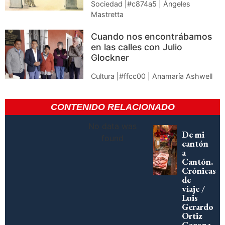
Sociedad |#c874a5 | Ángeles
Mastretta
Cuando nos encontrábamos
en las calles con Julio
Glockner
Cultura |#ffcc00 | Anamaría Ashwell
CONTENIDO RELACIONADO
No data was
De mi
found
cantón
a
Cantón.
Crónicas
de
viaje /
Luis
Gerardo
Ortiz
Corona