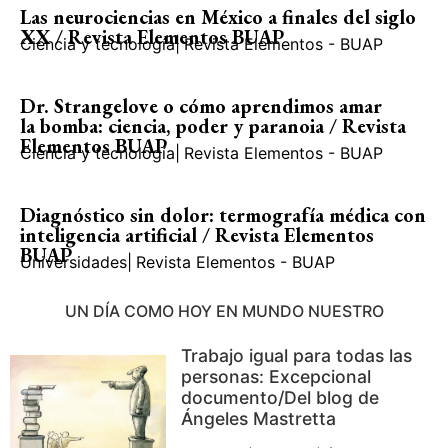
Las neurociencias en México a finales del siglo
XX / Revista Elementos BUAP
Ciencia y tecnología
|
Revista Elementos - BUAP
Dr. Strangelove o cómo aprendimos amar
la bomba: ciencia, poder y paranoia / Revista
Elementos BUAP
Ciencia y tecnología
|
Revista Elementos - BUAP
Diagnóstico sin dolor: termografía médica con
inteligencia artificial / Revista Elementos
BUAP
Universidades
|
Revista Elementos - BUAP
UN DÍA COMO HOY EN MUNDO NUESTRO
Trabajo igual para todas las
personas: Excepcional
documento/Del blog de
Ángeles Mastretta