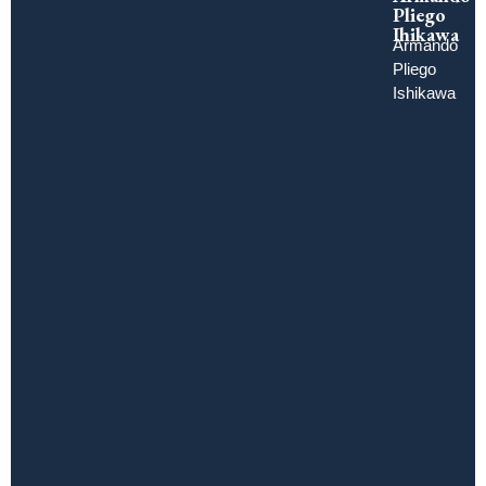
Pliego
Ihikawa
Armando
Pliego
Ishikawa