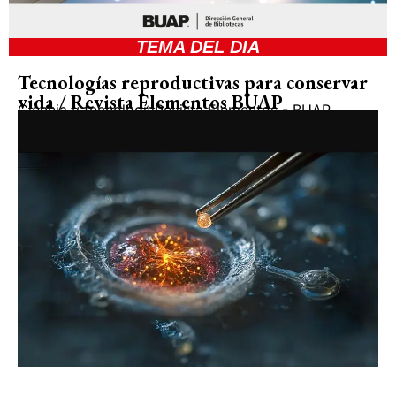
TEMA DEL DIA
Tecnologías reproductivas para conservar
vida / Revista Elementos BUAP
Ciencia y tecnología
Revista Elementos - BUAP