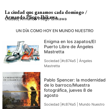
La ciudad que ganamos cada domingo /
Armando Pliego Ihikawa
Ciudad
|
Armando Pliego Ishikawa
UN DÍA COMO HOY EN MUNDO NUESTRO
Enigma en los zapatos/El
Puerto Libre de Ángeles
Mastretta
Sociedad |#c874a5 | Ángeles
Mastretta
Pablo Spencer: la modernidad
de lo barroco/Muestra
fotográfica, jueves 8 de
agosto
Sociedad |#c874a5 | Mundo Nuestro