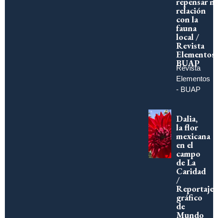
repensar n
relación
con la
fauna
local /
Revista
Elementos
BUAP
Revista
Elementos
- BUAP
Dalia,
la flor
mexicana
en el
campo
de La
Caridad
/
Reportaje
gráfico
de
Mundo