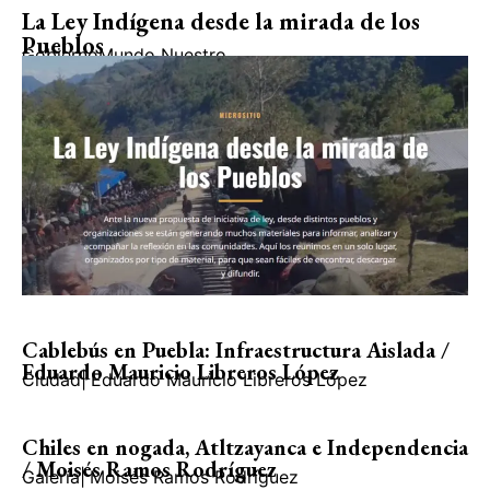
La Ley Indígena desde la mirada de los
Pueblos
Gobierno
Mundo Nuestro
Cablebús en Puebla: Infraestructura Aislada /
Eduardo Mauricio Libreros López
Ciudad
|
Eduardo Mauricio Libreros López
Chiles en nogada, Atltzayanca e Independencia
/ Moisés Ramos Rodríguez
Galería
|
Moisés Ramos Rodríguez