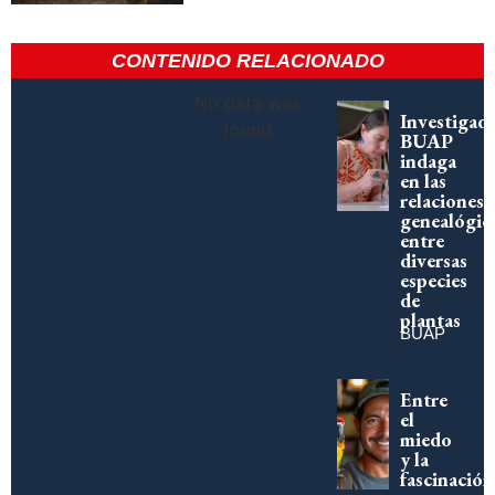
CONTENIDO RELACIONADO
No data was
Investigad
found
BUAP
indaga
en las
relaciones
genealógic
entre
diversas
especies
de
plantas
BUAP
Entre
el
miedo
y la
fascinación