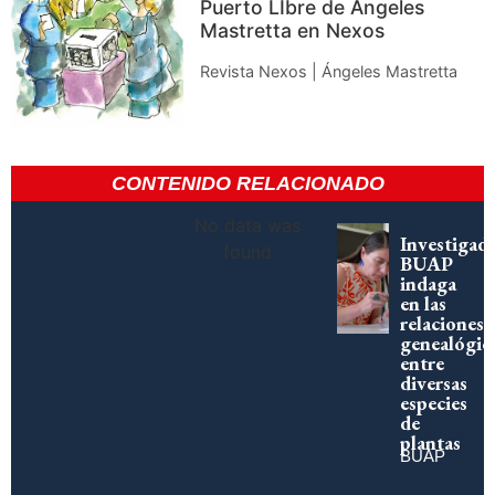
Puerto LIbre de Ángeles
Mastretta en Nexos
Revista Nexos | Ángeles Mastretta
CONTENIDO RELACIONADO
No data was
Investigad
found
BUAP
indaga
en las
relaciones
genealógic
entre
diversas
especies
de
plantas
BUAP