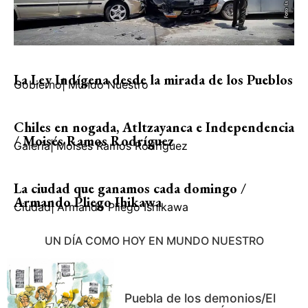
La Ley Indígena desde la mirada de los Pueblos
Gobierno
|
Mundo Nuestro
Chiles en nogada, Atltzayanca e Independencia
/ Moisés Ramos Rodríguez
Galería
|
Moisés Ramos Rodríguez
La ciudad que ganamos cada domingo /
Armando Pliego Ihikawa
Ciudad
|
Armando Pliego Ishikawa
UN DÍA COMO HOY EN MUNDO NUESTRO
Puebla de los demonios/El