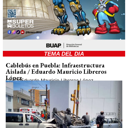
TEMA DEL DIA
Cablebús en Puebla: Infraestructura
Aislada / Eduardo Mauricio Libreros
López
Ciudad
Eduardo Mauricio Libreros López