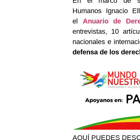
En el marco de su 
Humanos Ignacio El
el
Anuario de Der
entrevistas, 10 artí
nacionales e internac
defensa de los der
AQUÍ PUEDES DES