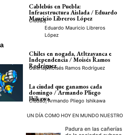
Cablebús en Puebla:
Infraestructura Aislada / Eduardo
Mauricio Libreros López
Ciudad
|
Eduardo Mauricio Libreros
López
la
Chiles en nogada, Atltzayanca e
Independencia / Moisés Ramos
Rodríguez
Galería
|
Moisés Ramos Rodríguez
La ciudad que ganamos cada
domingo / Armando Pliego
Ihikawa
Ciudad
|
Armando Pliego Ishikawa
UN DÍA COMO HOY EN MUNDO NUESTRO
Padura en las cañerías