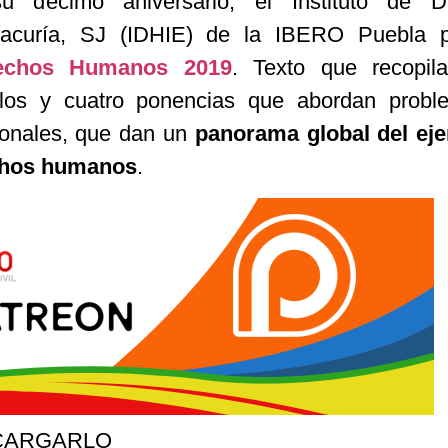
décimo aniversario, el Instituto de D
lacuría, SJ (IDHIE) de la IBERO Puebla p
echos Humanos 2019
. Texto que recopil
culos y cuatro ponencias que abordan probl
ionales, que dan un
panorama global del eje
echos humanos
.
CARGARLO