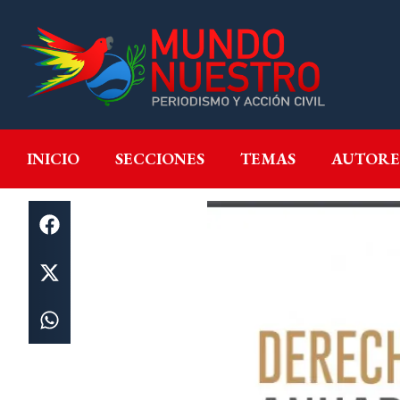
INICIO
SECCIONES
T
INICIO
SECCIONES
TEMAS
AUTORE