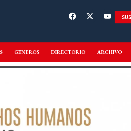
SUS
EMAS
AUTORES
GENEROS
DIRECTORIO
ARCH
S
GENEROS
DIRECTORIO
ARCHIVO