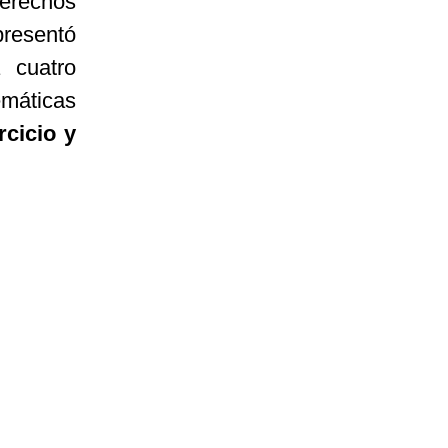
erechos
resentó
a cuatro
emáticas
rcicio y