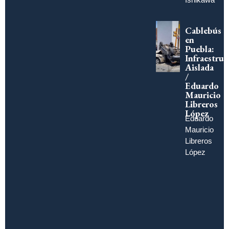
Cablebús
en
Puebla:
Infraestruc
Aislada
/
Eduardo
Mauricio
Libreros
López
Eduardo
Mauricio
Libreros
López