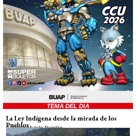
TEMA DEL DIA
La Ley Indígena desde la mirada de los
Pueblos
Gobierno
Mundo Nuestro