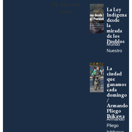
No data was
La Ley
found
Indígena
desde
la
mirada
de los
Pueblos
Mundo
Nuestro
La
ciudad
que
ganamos
cada
domingo
/
Armando
Pliego
Ihikawa
Armando
Pliego
Ishikawa