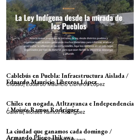
Cablebús en Puebla: Infraestructura Aislada /
Eduardo Mauricio Libreros López
Ciudad
|
Eduardo Mauricio Libreros López
Chiles en nogada, Atltzayanca e Independencia
/ Moisés Ramos Rodríguez
Galería
|
Moisés Ramos Rodríguez
La ciudad que ganamos cada domingo /
Armando Pliego Ihikawa
Ciudad
|
Armando Pliego Ishikawa