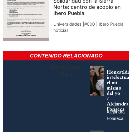
Solidaridad con la Sierra
Norte: centro de acopio en
Ibero Puebla
Universidades |#000 | Ibero Puebla
noticias
CONTENIDO RELACIONADO
No data was
Honestida
found
intelectual:
el mí
mismo
del yo
/
Alejandra
Fonseca
Alejandra
Fonseca