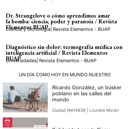
Dr. Strangelove o cómo aprendimos amar
la bomba: ciencia, poder y paranoia / Revista
Elementos BUAP
Ciencia y tecnología
|
Revista Elementos - BUAP
Diagnóstico sin dolor: termografía médica con
inteligencia artificial / Revista Elementos
BUAP
Universidades
|
Revista Elementos - BUAP
UN DÍA COMO HOY EN MUNDO NUESTRO
Ricardo González, un búsker
poblano en las calles del
mundo
Ciudad |#e14938 | Lourdes Morán