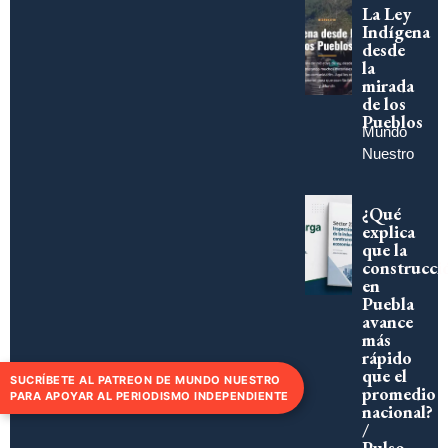
La Ley
Indígena
desde
la
mirada
de los
Pueblos
Mundo
Nuestro
¿Qué
explica
que la
construcci
en
Puebla
avance
más
rápido
que el
SUCRÍBETE AL PATREON DE MUNDO NUESTRO
promedio
PARA APOYAR AL PERIODISMO INDEPENDIENTE
nacional?
/
Pulso