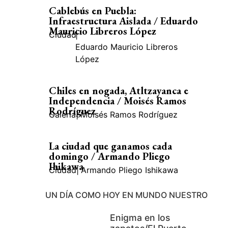
Cablebús en Puebla:
Infraestructura Aislada / Eduardo
Mauricio Libreros López
Ciudad
|
Eduardo Mauricio Libreros
López
Chiles en nogada, Atltzayanca e
Independencia / Moisés Ramos
Rodríguez
Galería
|
Moisés Ramos Rodríguez
La ciudad que ganamos cada
domingo / Armando Pliego
Ihikawa
Ciudad
|
Armando Pliego Ishikawa
UN DÍA COMO HOY EN MUNDO NUESTRO
Enigma en los