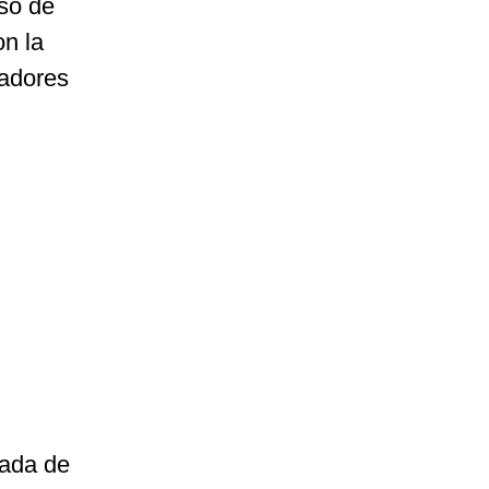
so de
on la
zadores
sada de