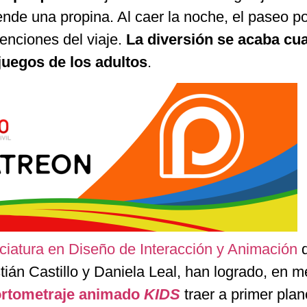
nde una propina. Al caer la noche, el paseo po
enciones del viaje.
La diversión se acaba cu
juegos de los adultos
.
ciatura en Diseño de Interacción y Animación
d
án Castillo y Daniela Leal, han logrado, en 
ortometraje animado
KIDS
traer a primer pla