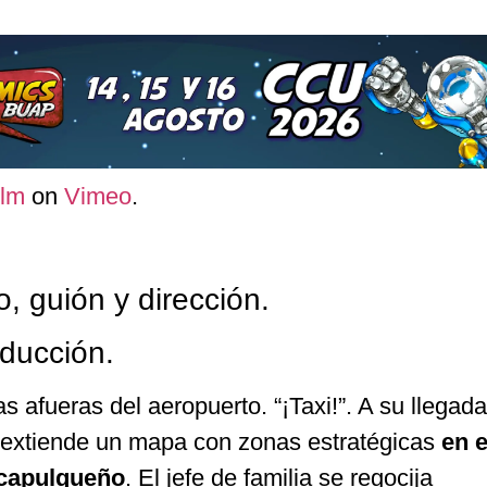
ilm
on
Vimeo
.
o, guión y dirección.
oducción.
as afueras del aeropuerto.
“¡
Taxi!
”
. A su llegada
ta extiende un mapa con zonas estratégicas
en e
acapulqueño
. El jefe de familia se regocija