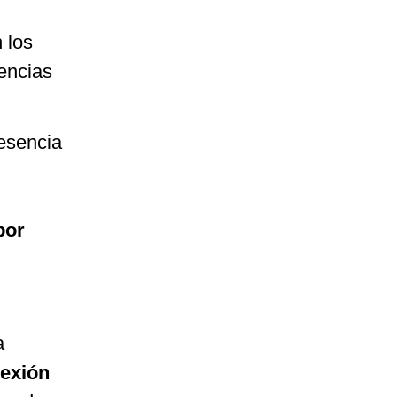
 los
encias
resencia
por
a
lexión