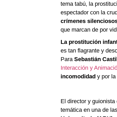
tema tabú, la prostitu
espectador con la crud
crímenes silencioso
que marcan de por vida
La prostitución infan
es tan flagrante y des
Para
Sebastián Casti
Interacción y Animaci
incomodidad
y por la
El director y guionist
temática en una de la