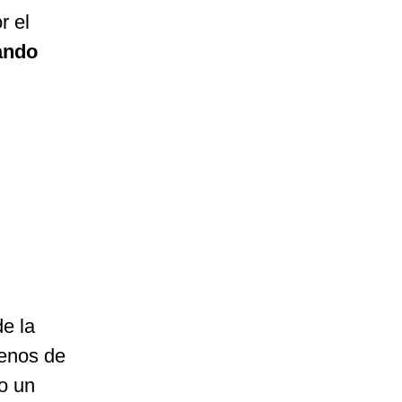
r el
ando
e la
menos de
no un