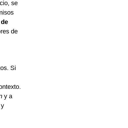
cio, se
misos
 de
ores de
os. Si
ontexto.
n
y a
 y