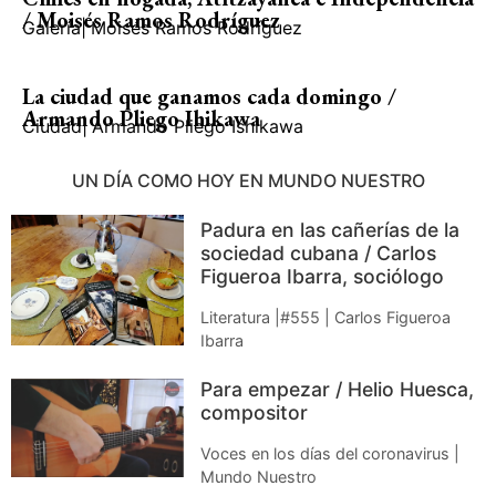
/ Moisés Ramos Rodríguez
Galería
|
Moisés Ramos Rodríguez
La ciudad que ganamos cada domingo /
Armando Pliego Ihikawa
Ciudad
|
Armando Pliego Ishikawa
UN DÍA COMO HOY EN MUNDO NUESTRO
Padura en las cañerías de la
sociedad cubana / Carlos
Figueroa Ibarra, sociólogo
Literatura |#555 | Carlos Figueroa
Ibarra
Para empezar / Helio Huesca,
compositor
Voces en los días del coronavirus |
Mundo Nuestro