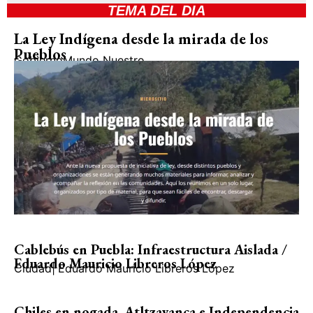
TEMA DEL DIA
La Ley Indígena desde la mirada de los
Pueblos
Gobierno
Mundo Nuestro
Cablebús en Puebla: Infraestructura Aislada /
Eduardo Mauricio Libreros López
Ciudad
|
Eduardo Mauricio Libreros López
Chiles en nogada, Atltzayanca e Independencia