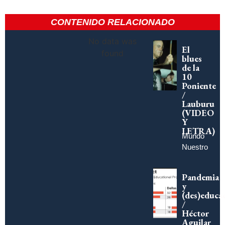
CONTENIDO RELACIONADO
No data was
El
found
blues
de la
10
Poniente
/
Lauburu
(VIDEO
Y
LETRA)
Mundo
Nuestro
Pandemia
y
(des)educa
/
Héctor
Aguilar