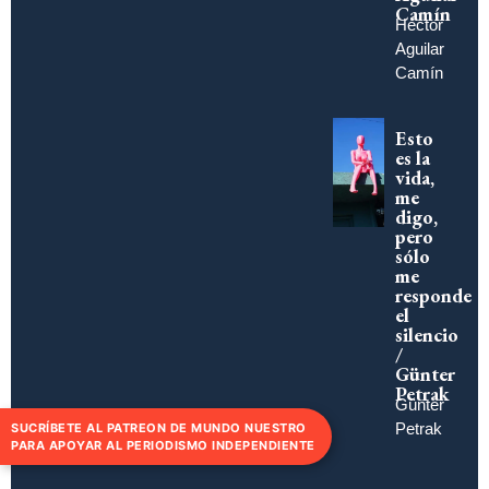
Camín
Héctor
Aguilar
Camín
Esto
es la
vida,
me
digo,
pero
sólo
me
responde
el
silencio
/
Günter
Petrak
Günter
Petrak
SUCRÍBETE AL PATREON DE MUNDO NUESTRO
PARA APOYAR AL PERIODISMO INDEPENDIENTE