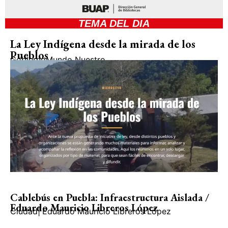
TEMA DEL DIA
La Ley Indígena desde la mirada de los
Pueblos
Gobierno
Mundo Nuestro
Cablebús en Puebla: Infraestructura Aislada /
Eduardo Mauricio Libreros López
Ciudad
|
Eduardo Mauricio Libreros López