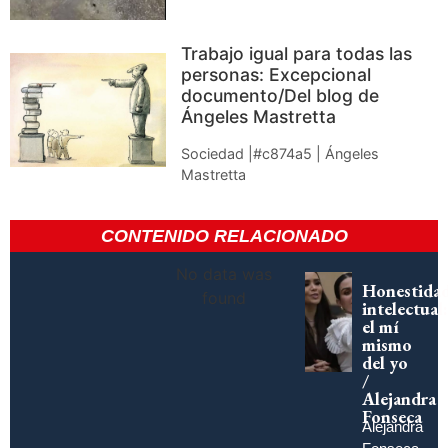
Trabajo igual para todas las
personas: Excepcional
documento/Del blog de
Ángeles Mastretta
Sociedad |#c874a5 | Ángeles
Mastretta
CONTENIDO RELACIONADO
No data was
Honestida
found
intelectual:
el mí
mismo
del yo
/
Alejandra
Fonseca
Alejandra