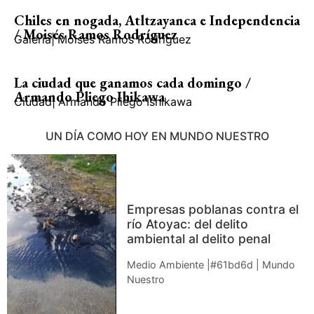
Chiles en nogada, Atltzayanca e Independencia
/ Moisés Ramos Rodríguez
Galería
|
Moisés Ramos Rodríguez
La ciudad que ganamos cada domingo /
Armando Pliego Ihikawa
Ciudad
|
Armando Pliego Ishikawa
UN DÍA COMO HOY EN MUNDO NUESTRO
Empresas poblanas contra el
río Atoyac: del delito
ambiental al delito penal
Medio Ambiente |#61bd6d | Mundo
Nuestro