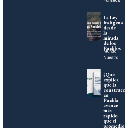
Fonseca
La Ley
Indígena
desde
la
mirada
de los
Pueblos
Mundo
Nuestro
¿Qué
explica
que la
construcci
en
Puebla
avance
más
rápido
que el
promedio