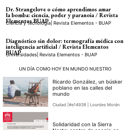
Dr. Strangelove o cómo aprendimos amar
la bomba: ciencia, poder y paranoia / Revista
Elementos BUAP
Ciencia y tecnología
|
Revista Elementos - BUAP
Diagnóstico sin dolor: termografía médica con
inteligencia artificial / Revista Elementos
BUAP
Universidades
|
Revista Elementos - BUAP
UN DÍA COMO HOY EN MUNDO NUESTRO
Ricardo González, un búsker
poblano en las calles del
mundo
Ciudad |#e14938 | Lourdes Morán
Solidaridad con la Sierra