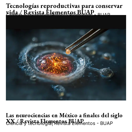
Tecnologías reproductivas para conservar
vida / Revista Elementos BUAP
Ciencia y tecnología
Revista Elementos - BUAP
Las neurociencias en México a finales del siglo
XX / Revista Elementos BUAP
Ciencia y tecnología
|
Revista Elementos - BUAP