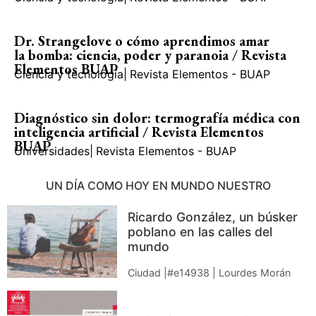
Dr. Strangelove o cómo aprendimos amar
la bomba: ciencia, poder y paranoia / Revista
Elementos BUAP
Ciencia y tecnología
|
Revista Elementos - BUAP
Diagnóstico sin dolor: termografía médica con
inteligencia artificial / Revista Elementos
BUAP
Universidades
|
Revista Elementos - BUAP
UN DÍA COMO HOY EN MUNDO NUESTRO
Ricardo González, un búsker
poblano en las calles del
mundo
Ciudad |#e14938 | Lourdes Morán