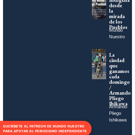
desde
la
mirada
de los
Pueblos
Mundo
Nuestro
La
ciudad
que
ganamos
cada
domingo
/
Armando
Pliego
Ihikawa
Armando
Pliego
Ishikawa
SUCRÍBETE AL PATREON DE MUNDO NUESTRO
PARA APOYAR AL PERIODISMO INDEPENDIENTE