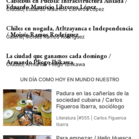
Cablebús en Puebla: Infraestructura Aislada /
Eduardo Mauricio Libreros López
Ciudad
|
Eduardo Mauricio Libreros López
Chiles en nogada, Atltzayanca e Independencia
/ Moisés Ramos Rodríguez
Galería
|
Moisés Ramos Rodríguez
La ciudad que ganamos cada domingo /
Armando Pliego Ihikawa
Ciudad
|
Armando Pliego Ishikawa
UN DÍA COMO HOY EN MUNDO NUESTRO
Padura en las cañerías de la
sociedad cubana / Carlos
Figueroa Ibarra, sociólogo
Literatura |#555 | Carlos Figueroa
Ibarra
Para empezar / Helio Huesca,