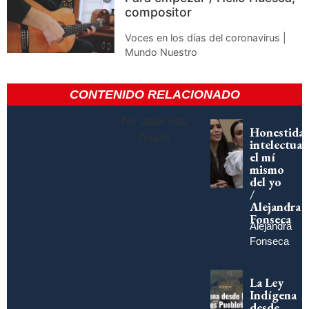
compositor
Voces en los días del coronavirus |
Mundo Nuestro
CONTENIDO RELACIONADO
No data was
Honestida
found
intelectual:
el mí
mismo
del yo
/
Alejandra
Fonseca
Alejandra
Fonseca
La Ley
Indígena
desde