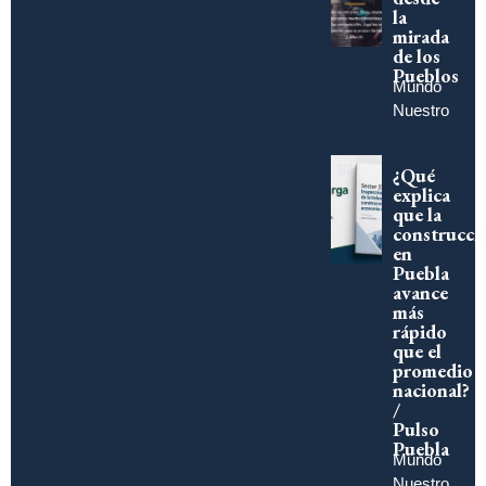
la
mirada
de los
Pueblos
Mundo
Nuestro
¿Qué
explica
que la
construcci
en
Puebla
avance
más
rápido
que el
promedio
nacional?
/
Pulso
Puebla
Mundo
Nuestro