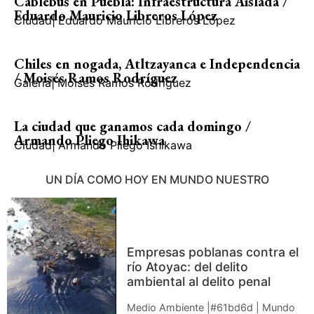
Cablebús en Puebla: Infraestructura Aislada /
Eduardo Mauricio Libreros López
Ciudad
|
Eduardo Mauricio Libreros López
Chiles en nogada, Atltzayanca e Independencia
/ Moisés Ramos Rodríguez
Galería
|
Moisés Ramos Rodríguez
La ciudad que ganamos cada domingo /
Armando Pliego Ihikawa
Ciudad
|
Armando Pliego Ishikawa
UN DÍA COMO HOY EN MUNDO NUESTRO
Empresas poblanas contra el
río Atoyac: del delito
ambiental al delito penal
Medio Ambiente |#61bd6d | Mundo