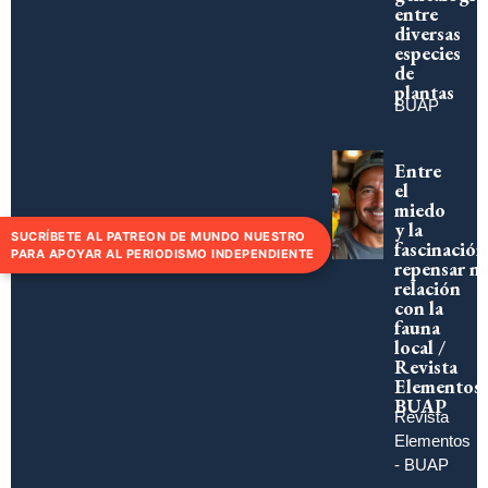
entre
diversas
especies
de
plantas
BUAP
Entre
el
miedo
y la
SUCRÍBETE AL PATREON DE MUNDO NUESTRO
fascinación
PARA APOYAR AL PERIODISMO INDEPENDIENTE
repensar n
relación
con la
fauna
local /
Revista
Elementos
BUAP
Revista
Elementos
- BUAP