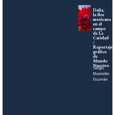
Dalia,
la flor
mexicana
en el
campo
de La
Caridad
/
Reportaje
gráfico
de
Mundo
Nuestro
Sergio
Mastretta
Guzmán