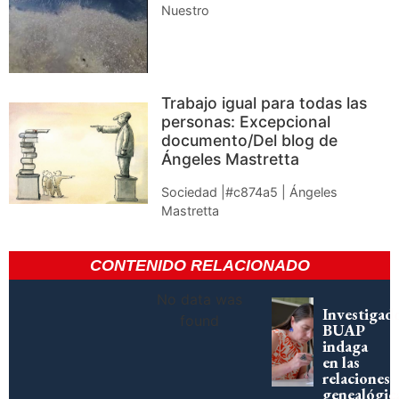
Nuestro
Trabajo igual para todas las
personas: Excepcional
documento/Del blog de
Ángeles Mastretta
Sociedad |#c874a5 | Ángeles
Mastretta
CONTENIDO RELACIONADO
No data was
Investigad
found
BUAP
indaga
en las
relaciones
genealógic