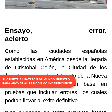
Ensayo, error,
acierto
Como las ciudades españolas
establecidas en América desde la llegada
de Cristóbal Colón, la Ciudad de los
Ángeles —como las del resto de la Nueva
SUCRÍBETE AL PATREON DE MUNDO NUESTRO
España—, fue hecha con base en
PARA APOYAR AL PERIODISMO INDEPENDIENTE
pruebas que incluían errores, los cuales
podían llevar al éxito definitivo.