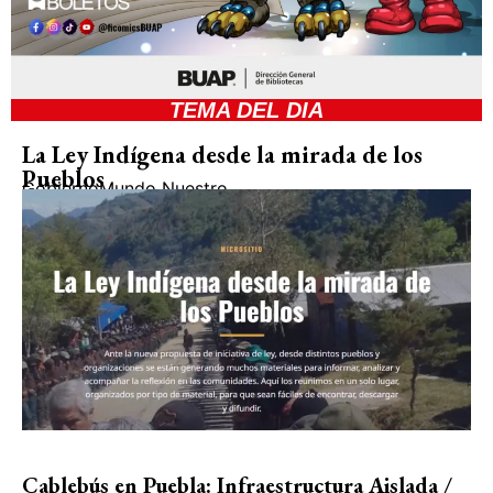
TEMA DEL DIA
La Ley Indígena desde la mirada de los
Pueblos
Gobierno
Mundo Nuestro
Cablebús en Puebla: Infraestructura Aislada /