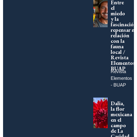
Entre
el
miedo
y la
fascinación
repensar n
relación
con la
fauna
local /
Revista
Elementos
BUAP
Revista
Elementos
- BUAP
Dalia,
la flor
mexicana
en el
campo
de La
Caridad