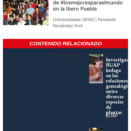
de #losmejoresparaelmundo
en la Ibero Puebla
Universidades |#000 | Fernando
Fernández Font
CONTENIDO RELACIONADO
No data was
Investigad
found
BUAP
indaga
en las
relaciones
genealógic
entre
diversas
especies
de
plantas
BUAP