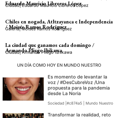
Eduardo Mauricio Libreros López
Ciudad
|
Eduardo Mauricio Libreros López
Chiles en nogada, Atltzayanca e Independencia
/ Moisés Ramos Rodríguez
Galería
|
Moisés Ramos Rodríguez
La ciudad que ganamos cada domingo /
Armando Pliego Ihikawa
Ciudad
|
Armando Pliego Ishikawa
UN DÍA COMO HOY EN MUNDO NUESTRO
Es momento de levantar la
voz / #DesCubreVoz /Una
propuesta para la pandemia
desde La Noria
Sociedad |#c874a5 | Mundo Nuestro
Transformar la realidad, reto