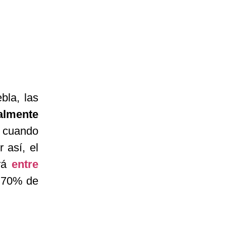
bla, las
almente
 cuando
r así, el
ará
entre
l 70% de