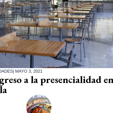
DADES
|
MAYO 3, 2021
egreso a la presencialidad en
la