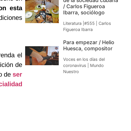
de la sociedad cubana
/ Carlos Figueroa
on esta
Ibarra, sociólogo
diciones
Literatura |#555 | Carlos
Figueroa Ibarra
Para empezar / Helio
Huesca, compositor
renda el
Voces en los días del
ición de
coronavirus | Mundo
Nuestro
to de
ser
ialidad