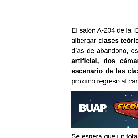
El salón A-204 de la I
albergar
clases teóri
días de abandono, e
artificial, dos cá
escenario de las cla
próximo regreso al ca
Se espera que un tota