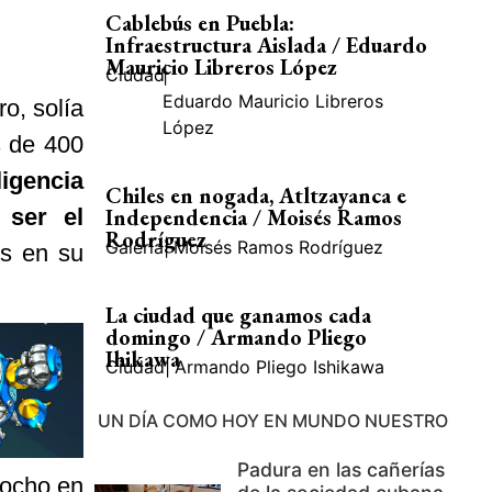
Cablebús en Puebla:
Infraestructura Aislada / Eduardo
Mauricio Libreros López
Ciudad
|
Eduardo Mauricio Libreros
ro, solía
López
s de 400
igencia
Chiles en nogada, Atltzayanca e
 ser el
Independencia / Moisés Ramos
Rodríguez
Galería
|
Moisés Ramos Rodríguez
s en su
La ciudad que ganamos cada
domingo / Armando Pliego
Ihikawa
Ciudad
|
Armando Pliego Ishikawa
UN DÍA COMO HOY EN MUNDO NUESTRO
Padura en las cañerías
 ocho en