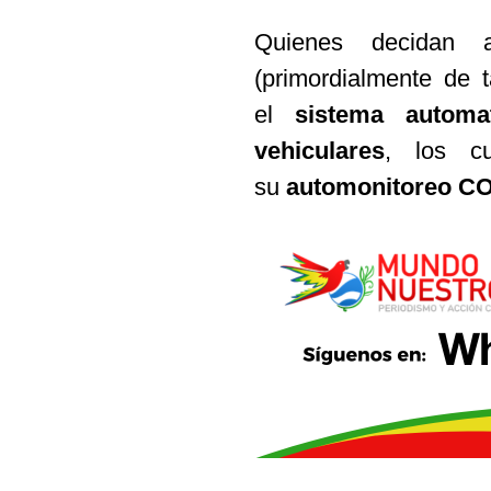
Quienes decidan a
(primordialmente de t
el
sistema automa
vehiculares
, los cu
su
automonitoreo C