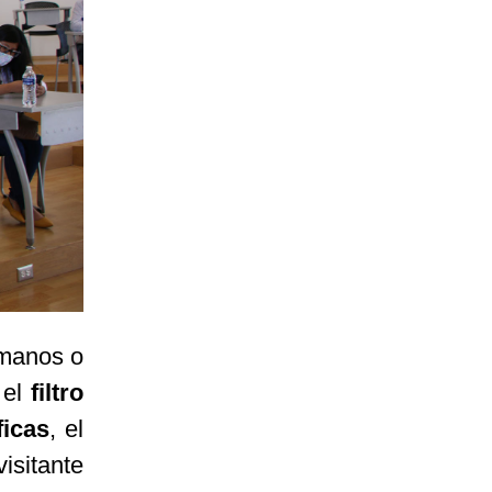
 manos o
 el
filtro
icas
, el
isitante