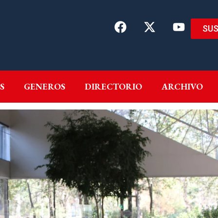
SUS
EMAS
AUTORES
GENEROS
DIRECTORIO
ARCH
S
GENEROS
DIRECTORIO
ARCHIVO