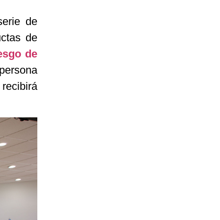
serie de
uctas de
iesgo de
 persona
recibirá