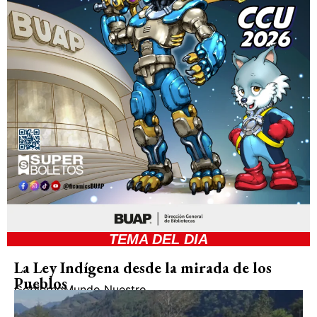
TEMA DEL DIA
La Ley Indígena desde la mirada de los
Pueblos
Gobierno
Mundo Nuestro