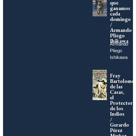
que
ganamos
cada
domingo
/
Armando
Pliego
Ihikawa
Armando
Pliego
Ishikawa
Fray
Bartolomé
de las
Casas,
el
Protector
de los
Indios
/
Gerardo
Pérez
Muñoz