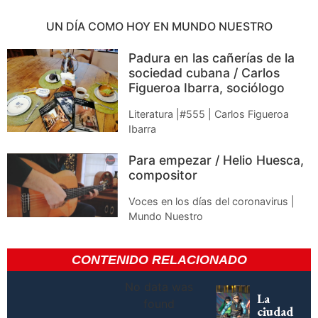
UN DÍA COMO HOY EN MUNDO NUESTRO
Padura en las cañerías de la
sociedad cubana / Carlos
Figueroa Ibarra, sociólogo
Literatura |#555 | Carlos Figueroa
Ibarra
Para empezar / Helio Huesca,
compositor
Voces en los días del coronavirus |
Mundo Nuestro
CONTENIDO RELACIONADO
No data was
La
found
ciudad