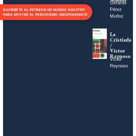
Gerardo
Pérez
SUCRÍBETE AL PATREON DE MUNDO NUESTRO
PARA APOYAR AL PERIODISMO INDEPENDIENTE
Muñoz
La
Cristiada
/
Víctor
Reynoso
Víctor
Reynoso