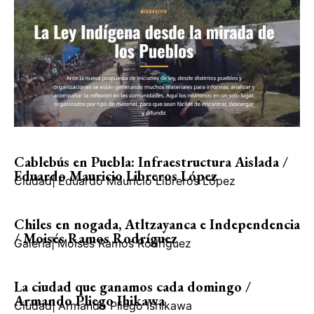
Cablebús en Puebla: Infraestructura Aislada /
Eduardo Mauricio Libreros López
Ciudad
|
Eduardo Mauricio Libreros López
Chiles en nogada, Atltzayanca e Independencia
/ Moisés Ramos Rodríguez
Galería
|
Moisés Ramos Rodríguez
La ciudad que ganamos cada domingo /
Armando Pliego Ihikawa
Ciudad
|
Armando Pliego Ishikawa