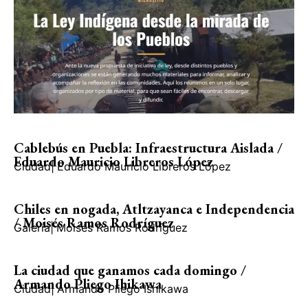
Cablebús en Puebla: Infraestructura Aislada /
Eduardo Mauricio Libreros López
Ciudad
|
Eduardo Mauricio Libreros López
Chiles en nogada, Atltzayanca e Independencia
/ Moisés Ramos Rodríguez
Galería
|
Moisés Ramos Rodríguez
La ciudad que ganamos cada domingo /
Armando Pliego Ihikawa
Ciudad
|
Armando Pliego Ishikawa