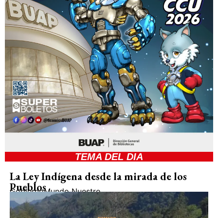
TEMA DEL DIA
La Ley Indígena desde la mirada de los
Pueblos
Gobierno
Mundo Nuestro