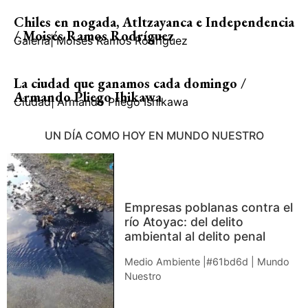
Chiles en nogada, Atltzayanca e Independencia
/ Moisés Ramos Rodríguez
Galería
|
Moisés Ramos Rodríguez
La ciudad que ganamos cada domingo /
Armando Pliego Ihikawa
Ciudad
|
Armando Pliego Ishikawa
UN DÍA COMO HOY EN MUNDO NUESTRO
Empresas poblanas contra el
río Atoyac: del delito
ambiental al delito penal
Medio Ambiente |#61bd6d | Mundo
Nuestro