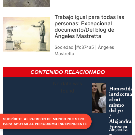
Trabajo igual para todas las
personas: Excepcional
documento/Del blog de
Ángeles Mastretta
Sociedad |#c874a5 | Ángeles
Mastretta
CONTENIDO RELACIONADO
No data was
Honestida
found
intelectual:
el mí
mismo
del yo
/
SUCRÍBETE AL PATREON DE MUNDO NUESTRO
Alejandra
PARA APOYAR AL PERIODISMO INDEPENDIENTE
Fonseca
Alejandra