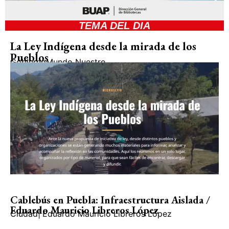
TEMA DEL DIA
La Ley Indígena desde la mirada de los
Pueblos
Gobierno
Mundo Nuestro
Cablebús en Puebla: Infraestructura Aislada /
Eduardo Mauricio Libreros López
Ciudad
|
Eduardo Mauricio Libreros López