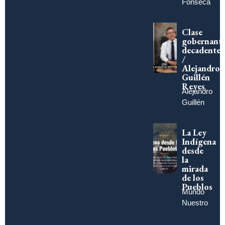
Fonseca
Clase
gobernant
decadente
/
Alejandro
Guillén
Reyes
Alejandro
Guillén
La Ley
Indígena
desde
la
mirada
de los
Pueblos
Mundo
Nuestro