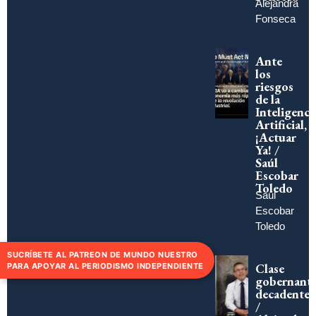
Alejandra
Fonseca
Ante
los
riesgos
de la
Inteligenci
Artificial,
¡Actuar
Ya! /
Saúl
Escobar
Toledo
Saúl
Escobar
Toledo
SUCRÍBETE AL PATREON DE MUNDO NUESTRO
Clase
PARA APOYAR AL PERIODISMO INDEPENDIENTE
gobernant
decadente
/