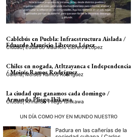
Cablebús en Puebla: Infraestructura Aislada /
Eduardo Mauricio Libreros López
Ciudad
|
Eduardo Mauricio Libreros López
Chiles en nogada, Atltzayanca e Independencia
/ Moisés Ramos Rodríguez
Galería
|
Moisés Ramos Rodríguez
La ciudad que ganamos cada domingo /
Armando Pliego Ihikawa
Ciudad
|
Armando Pliego Ishikawa
UN DÍA COMO HOY EN MUNDO NUESTRO
Padura en las cañerías de la
sociedad cubana / Carlos