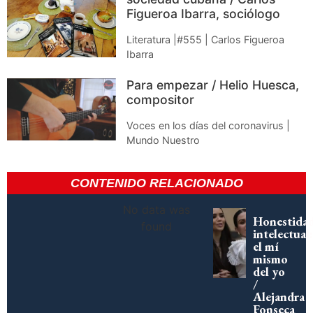
Figueroa Ibarra, sociólogo
Literatura |#555 | Carlos Figueroa
Ibarra
Para empezar / Helio Huesca,
compositor
Voces en los días del coronavirus |
Mundo Nuestro
CONTENIDO RELACIONADO
No data was
Honestida
found
intelectual:
el mí
mismo
del yo
/
Alejandra
Fonseca