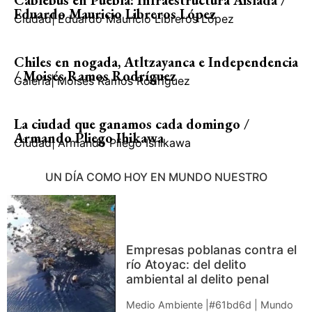
Cablebús en Puebla: Infraestructura Aislada /
Eduardo Mauricio Libreros López
Ciudad
|
Eduardo Mauricio Libreros López
Chiles en nogada, Atltzayanca e Independencia
/ Moisés Ramos Rodríguez
Galería
|
Moisés Ramos Rodríguez
La ciudad que ganamos cada domingo /
Armando Pliego Ihikawa
Ciudad
|
Armando Pliego Ishikawa
UN DÍA COMO HOY EN MUNDO NUESTRO
Empresas poblanas contra el
río Atoyac: del delito
ambiental al delito penal
Medio Ambiente |#61bd6d | Mundo