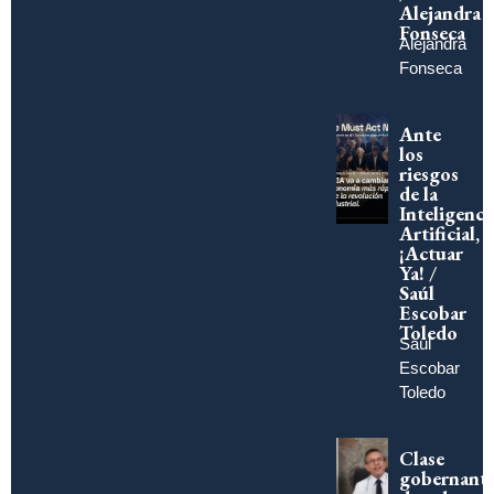
Alejandra
Fonseca
Alejandra
Fonseca
Ante
los
riesgos
de la
Inteligenci
Artificial,
¡Actuar
Ya! /
Saúl
Escobar
Toledo
Saúl
Escobar
Toledo
Clase
gobernant