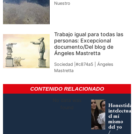
Nuestro
Trabajo igual para todas las
personas: Excepcional
documento/Del blog de
Ángeles Mastretta
Sociedad |#c874a5 | Ángeles
Mastretta
CONTENIDO RELACIONADO
No data was
Honestida
found
intelectual:
el mí
mismo
del yo
/