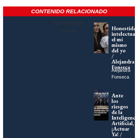
CONTENIDO RELACIONADO
No data was
Honestida
found
intelectual:
el mí
mismo
del yo
/
Alejandra
Fonseca
Alejandra
Fonseca
Ante
los
riesgos
de la
Inteligenci
Artificial,
¡Actuar
Ya! /