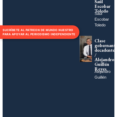
Saúl
Escobar
Toledo
Saúl
Escobar
Toledo
SUCRÍBETE AL PATREON DE MUNDO NUESTRO
PARA APOYAR AL PERIODISMO INDEPENDIENTE
Clase
gobernant
decadente
/
Alejandro
Guillén
Reyes
Alejandro
Guillén