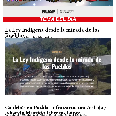
TEMA DEL DIA
La Ley Indígena desde la mirada de los
Pueblos
Gobierno
Mundo Nuestro
Cablebús en Puebla: Infraestructura Aislada /
Eduardo Mauricio Libreros López
Ciudad
|
Eduardo Mauricio Libreros López