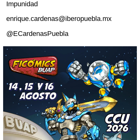
Impunidad
enrique.cardenas@iberopuebla.mx
@ECardenasPuebla