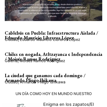
Cablebús en Puebla: Infraestructura Aislada /
Eduardo Mauricio Libreros López
Ciudad
|
Eduardo Mauricio Libreros López
Chiles en nogada, Atltzayanca e Independencia
/ Moisés Ramos Rodríguez
Galería
|
Moisés Ramos Rodríguez
La ciudad que ganamos cada domingo /
Armando Pliego Ihikawa
Ciudad
|
Armando Pliego Ishikawa
UN DÍA COMO HOY EN MUNDO NUESTRO
Enigma en los zapatos/El