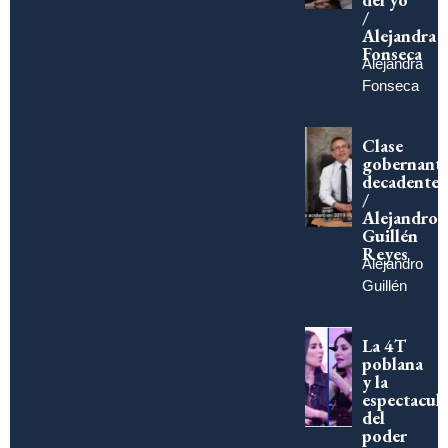
/
Alejandra
Fonseca
Alejandra
Fonseca
Clase
gobernant
decadente
/
Alejandro
Guillén
Reyes
Alejandro
Guillén
La 4T
poblana
y la
espectacula
del
poder