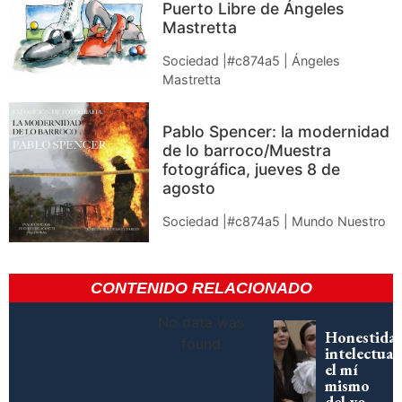
Puerto Libre de Ángeles
Mastretta
Sociedad |#c874a5 | Ángeles
Mastretta
Pablo Spencer: la modernidad
de lo barroco/Muestra
fotográfica, jueves 8 de
agosto
Sociedad |#c874a5 | Mundo Nuestro
CONTENIDO RELACIONADO
No data was
Honestida
found
intelectual:
el mí
mismo
del yo