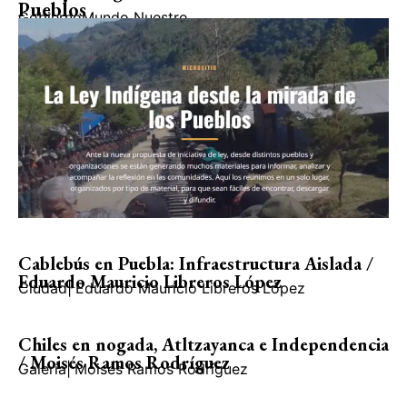
Pueblos
Gobierno
Mundo Nuestro
Cablebús en Puebla: Infraestructura Aislada /
Eduardo Mauricio Libreros López
Ciudad
|
Eduardo Mauricio Libreros López
Chiles en nogada, Atltzayanca e Independencia
/ Moisés Ramos Rodríguez
Galería
|
Moisés Ramos Rodríguez