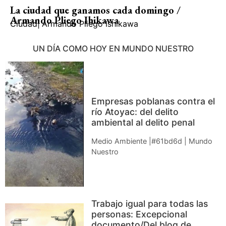
La ciudad que ganamos cada domingo /
Armando Pliego Ihikawa
Ciudad
|
Armando Pliego Ishikawa
UN DÍA COMO HOY EN MUNDO NUESTRO
Empresas poblanas contra el
río Atoyac: del delito
ambiental al delito penal
Medio Ambiente |#61bd6d | Mundo
Nuestro
Trabajo igual para todas las
personas: Excepcional
documento/Del blog de