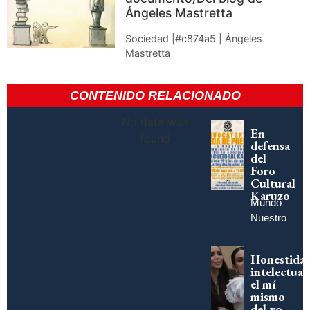
Ángeles Mastretta
Sociedad |#c874a5 | Ángeles
Mastretta
CONTENIDO RELACIONADO
No data was
En
found
defensa
del
Foro
Cultural
Karuzo
Mundo
Nuestro
Honestida
intelectual:
el mí
mismo
del yo