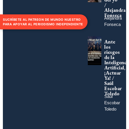
/
Alejandra
Fonseca
Alejandra
SUCRÍBETE AL PATREON DE MUNDO NUESTRO
Fonseca
PARA APOYAR AL PERIODISMO INDEPENDIENTE
Ante
los
riesgos
de la
Inteligenci
Artificial,
¡Actuar
Ya! /
Saúl
Escobar
Toledo
Saúl
Escobar
Toledo