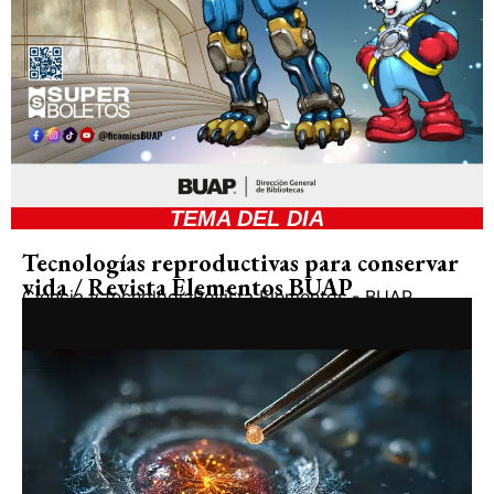
TEMA DEL DIA
Tecnologías reproductivas para conservar
vida / Revista Elementos BUAP
Ciencia y tecnología
Revista Elementos - BUAP