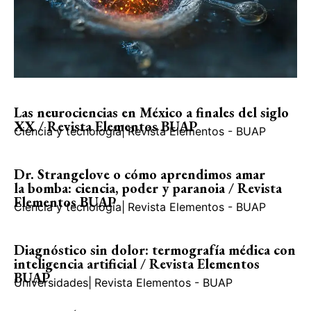
Las neurociencias en México a finales del siglo
XX / Revista Elementos BUAP
Ciencia y tecnología
|
Revista Elementos - BUAP
Dr. Strangelove o cómo aprendimos amar
la bomba: ciencia, poder y paranoia / Revista
Elementos BUAP
Ciencia y tecnología
|
Revista Elementos - BUAP
Diagnóstico sin dolor: termografía médica con
inteligencia artificial / Revista Elementos
BUAP
Universidades
|
Revista Elementos - BUAP