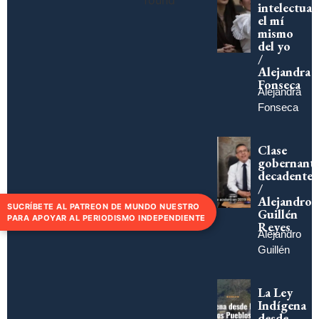
intelectual:
el mí
mismo
del yo
/
Alejandra
Fonseca
Alejandra
Fonseca
Clase
gobernant
decadente
/
Alejandro
SUCRÍBETE AL PATREON DE MUNDO NUESTRO
Guillén
PARA APOYAR AL PERIODISMO INDEPENDIENTE
Reyes
Alejandro
Guillén
La Ley
Indígena
desde