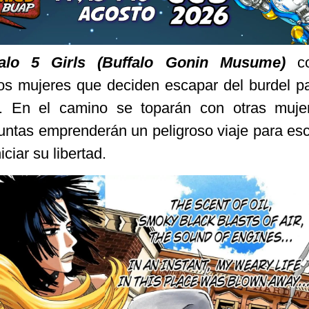
falo 5 Girls (Buffalo Gonin Musume)
c
s mujeres que deciden escapar del burdel pa
d. En el camino se toparán con otras muje
untas emprenderán un peligroso viaje para es
ciar su libertad.