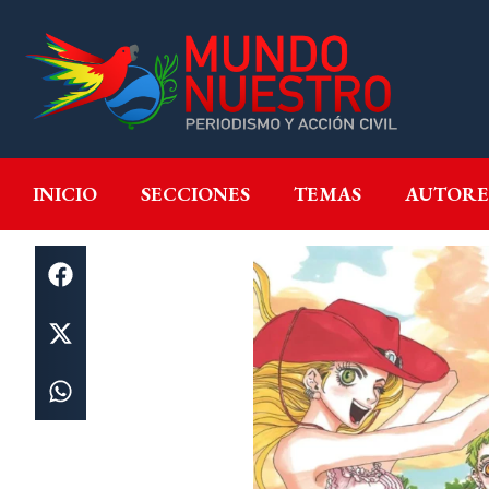
INICIO
SECCIONES
T
INICIO
SECCIONES
TEMAS
AUTORE