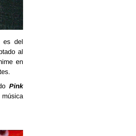
 es del
tado al
nime en
tes.
ado
Pink
 música