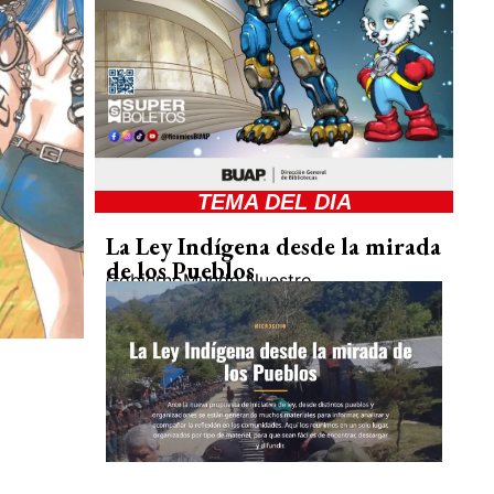
TEMA DEL DIA
La Ley Indígena desde la mirada
de los Pueblos
Gobierno
Mundo Nuestro