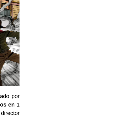
cado por
dos en 1
director