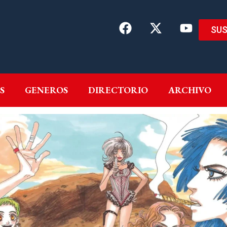
SUS
EMAS
AUTORES
GENEROS
DIRECTORIO
ARCH
S
GENEROS
DIRECTORIO
ARCHIVO