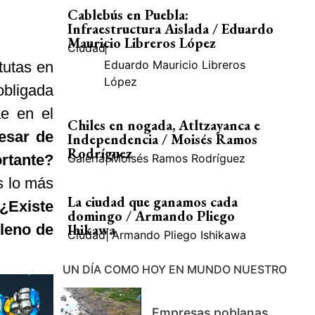
Cablebús en Puebla:
Infraestructura Aislada / Eduardo
Mauricio Libreros López
Ciudad
|
Eduardo Mauricio Libreros
tutas en
López
obligada
ae en el
Chiles en nogada, Atltzayanca e
esar de
Independencia / Moisés Ramos
Rodríguez
rtante?
Galería
|
Moisés Ramos Rodríguez
s lo más
La ciudad que ganamos cada
¿Existe
domingo / Armando Pliego
leno de
Ihikawa
Ciudad
|
Armando Pliego Ishikawa
UN DÍA COMO HOY EN MUNDO NUESTRO
Empresas poblanas