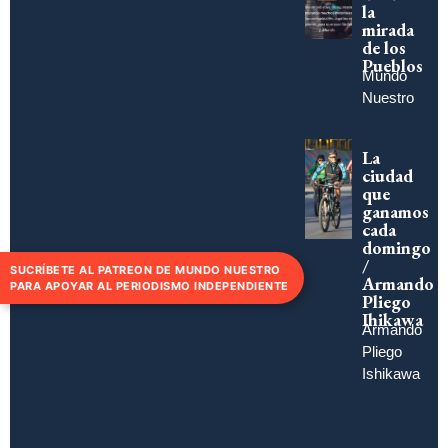
la
mirada
de los
Pueblos
Mundo
Nuestro
La
ciudad
que
ganamos
cada
domingo
/
SUCRÍBETE AL PATREON DE MUNDO NUESTRO
Armando
PARA APOYAR AL PERIODISMO INDEPENDIENTE
Pliego
Ihikawa
Armando
Pliego
Ishikawa