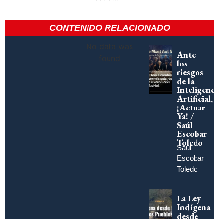
CONTENIDO RELACIONADO
No data was
Ante
found
los
riesgos
de la
Inteligenci
Artificial,
¡Actuar
Ya! /
Saúl
Escobar
Toledo
Saúl
Escobar
Toledo
La Ley
Indígena
desde