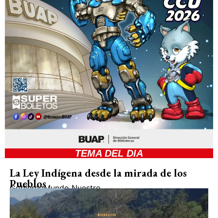
TEMA DEL DIA
La Ley Indígena desde la mirada de los
Pueblos
Gobierno
Mundo Nuestro