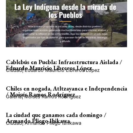
Cablebús en Puebla: Infraestructura Aislada /
Eduardo Mauricio Libreros López
Ciudad
|
Eduardo Mauricio Libreros López
Chiles en nogada, Atltzayanca e Independencia
/ Moisés Ramos Rodríguez
Galería
|
Moisés Ramos Rodríguez
La ciudad que ganamos cada domingo /
Armando Pliego Ihikawa
Ciudad
|
Armando Pliego Ishikawa