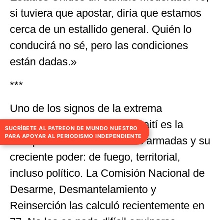
si tuviera que apostar, diría que estamos
cerca de un estallido general. Quién lo
conducirá no sé, pero las condiciones
están dadas.»
***
Uno de los signos de la extrema
descomposición actual de Haití es la
SUCRÍBETE AL PATREON DE MUNDO NUESTRO
PARA APOYAR AL PERIODISMO INDEPENDIENTE
multiplicación de las bandas armadas y su
creciente poder: de fuego, territorial,
incluso político. La Comisión Nacional de
Desarme, Desmantelamiento y
Reinserción las calculó recientemente en