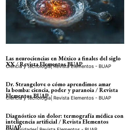
Las neurociencias en México a finales del siglo
XX / Revista Elementos BUAP
Ciencia y tecnología
|
Revista Elementos - BUAP
Dr. Strangelove o cómo aprendimos amar
la bomba: ciencia, poder y paranoia / Revista
Elementos BUAP
Ciencia y tecnología
|
Revista Elementos - BUAP
Diagnóstico sin dolor: termografía médica con
inteligencia artificial / Revista Elementos
BUAP
Universidades
|
Revista Elementos - BUAP