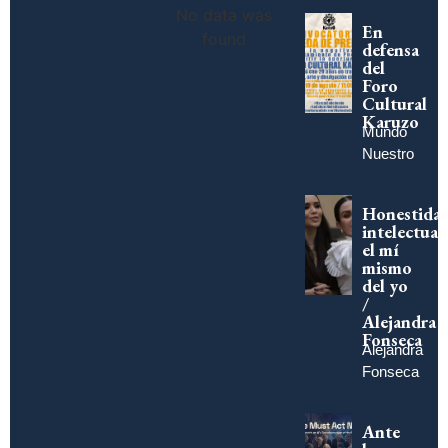
No data was
En
found
defensa
del
Foro
Cultural
Karuzo
Mundo
Nuestro
Honestida
intelectual:
el mí
mismo
del yo
/
Alejandra
Fonseca
Alejandra
Fonseca
Ante