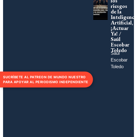
los
riesgos
de la
Inteligenci
Artificial,
¡Actuar
Ya! /
Saúl
Escobar
Toledo
Saúl
Escobar
Toledo
SUCRÍBETE AL PATREON DE MUNDO NUESTRO
PARA APOYAR AL PERIODISMO INDEPENDIENTE