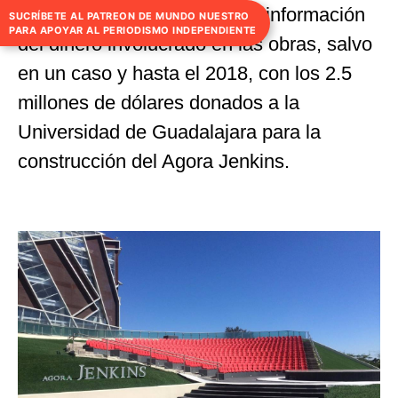
una lista larga que no ofrece información
SUCRÍBETE AL PATREON DE MUNDO NUESTRO
PARA APOYAR AL PERIODISMO INDEPENDIENTE
del dinero involucrado en las obras, salvo
en un caso y hasta el 2018, con los 2.5
millones de dólares donados a la
Universidad de Guadalajara para la
construcción del Agora Jenkins.