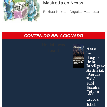
Mastretta en Nexos
Revista Nexos | Ángeles Mastretta
CONTENIDO RELACIONADO
No data was
Ante
found
los
riesgos
de la
Inteligenci
Artificial,
¡Actuar
Ya! /
Saúl
Escobar
Toledo
Saúl
Escobar
Toledo