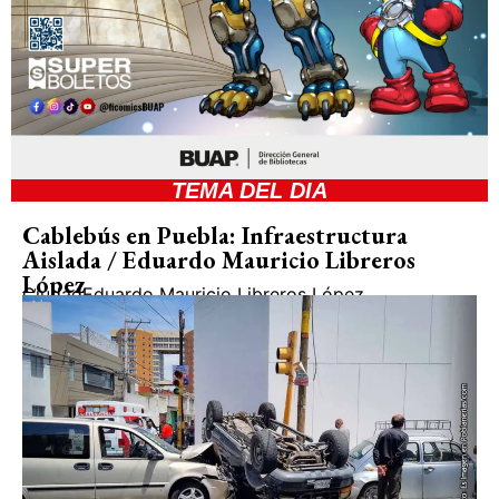
TEMA DEL DIA
Cablebús en Puebla: Infraestructura
Aislada / Eduardo Mauricio Libreros
López
Ciudad
Eduardo Mauricio Libreros López