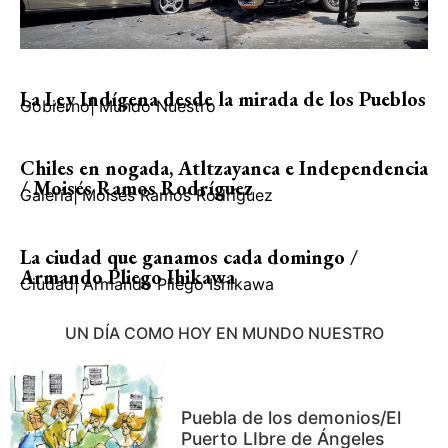
La Ley Indígena desde la mirada de los Pueblos
Gobierno
|
Mundo Nuestro
Chiles en nogada, Atltzayanca e Independencia
/ Moisés Ramos Rodríguez
Galería
|
Moisés Ramos Rodríguez
La ciudad que ganamos cada domingo /
Armando Pliego Ihikawa
Ciudad
|
Armando Pliego Ishikawa
UN DÍA COMO HOY EN MUNDO NUESTRO
Puebla de los demonios/El
Puerto LIbre de Ángeles