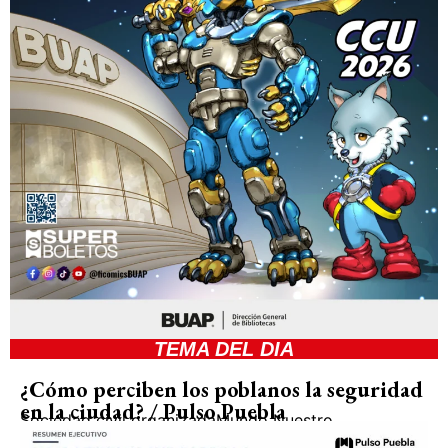
TEMA DEL DIA
¿Cómo perciben los poblanos la seguridad
en la ciudad? / Pulso Puebla
Sociedad civil organizada
Mundo Nuestro