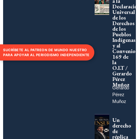
a la
Declaració
Universal
de los
Derechos
de los
Pueblos
Indígenas
y al
Convenio
SUCRÍBETE AL PATREON DE MUNDO NUESTRO
PARA APOYAR AL PERIODISMO INDEPENDIENTE
169 de
la
O.I.T /
Gerardo
Pérez
Muñoz
Gerardo
Pérez
Muñoz
Un
derecho
de
réplica