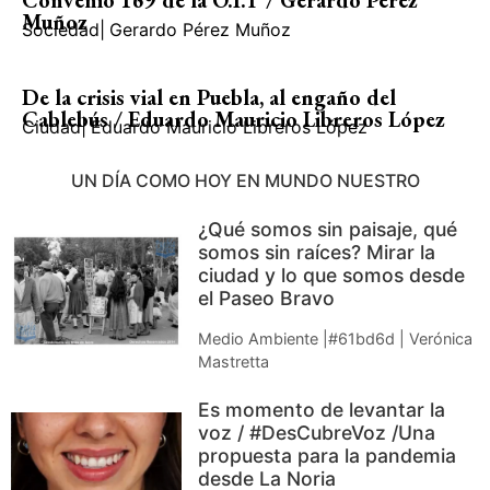
Muñoz
Sociedad
|
Gerardo Pérez Muñoz
De la crisis vial en Puebla, al engaño del
Cablebús / Eduardo Mauricio Libreros López
Ciudad
|
Eduardo Mauricio Libreros López
UN DÍA COMO HOY EN MUNDO NUESTRO
¿Qué somos sin paisaje, qué
somos sin raíces? Mirar la
ciudad y lo que somos desde
el Paseo Bravo
Medio Ambiente |#61bd6d | Verónica
Mastretta
Es momento de levantar la
voz / #DesCubreVoz /Una
propuesta para la pandemia
desde La Noria