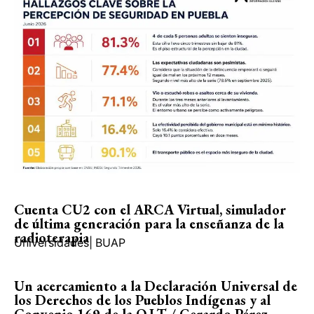
Cuenta CU2 con el ARCA Virtual, simulador
de última generación para la enseñanza de la
radioterapia
Universidades
|
BUAP
Un acercamiento a la Declaración Universal de
los Derechos de los Pueblos Indígenas y al
Convenio 169 de la O.I.T / Gerardo Pérez