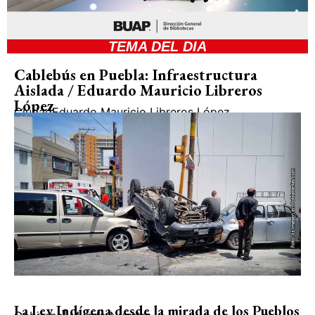
TEMA DEL DIA
Cablebús en Puebla: Infraestructura
Aislada / Eduardo Mauricio Libreros
López
Ciudad
Eduardo Mauricio Libreros López
La Ley Indígena desde la mirada de los Pueblos