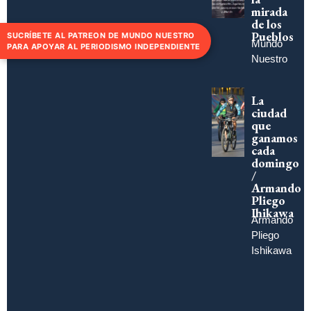
mirada
de los
Pueblos
SUCRÍBETE AL PATREON DE MUNDO NUESTRO
Mundo
PARA APOYAR AL PERIODISMO INDEPENDIENTE
Nuestro
La
ciudad
que
ganamos
cada
domingo
/
Armando
Pliego
Ihikawa
Armando
Pliego
Ishikawa