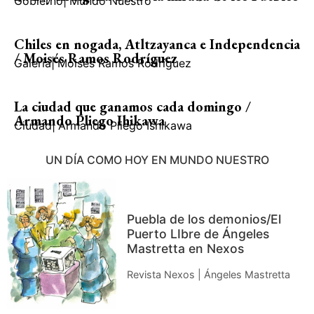
Gobierno
|
Mundo Nuestro
Chiles en nogada, Atltzayanca e Independencia
/ Moisés Ramos Rodríguez
Galería
|
Moisés Ramos Rodríguez
La ciudad que ganamos cada domingo /
Armando Pliego Ihikawa
Ciudad
|
Armando Pliego Ishikawa
UN DÍA COMO HOY EN MUNDO NUESTRO
Puebla de los demonios/El
Puerto LIbre de Ángeles
Mastretta en Nexos
Revista Nexos | Ángeles Mastretta