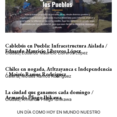
Cablebús en Puebla: Infraestructura Aislada /
Eduardo Mauricio Libreros López
Ciudad
|
Eduardo Mauricio Libreros López
Chiles en nogada, Atltzayanca e Independencia
/ Moisés Ramos Rodríguez
Galería
|
Moisés Ramos Rodríguez
La ciudad que ganamos cada domingo /
Armando Pliego Ihikawa
Ciudad
|
Armando Pliego Ishikawa
UN DÍA COMO HOY EN MUNDO NUESTRO