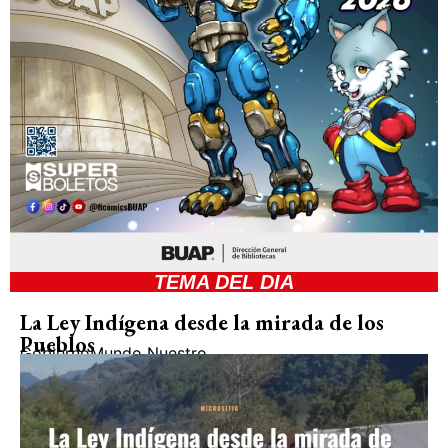
TEMA DEL DIA
La Ley Indígena desde la mirada de los
Pueblos
Gobierno
Mundo Nuestro