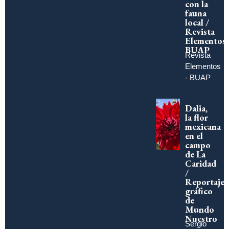
con la
fauna
local /
Revista
Elementos
BUAP
Revista
Elementos
- BUAP
Dalia,
la flor
mexicana
en el
campo
de La
Caridad
/
Reportaje
gráfico
de
Mundo
Nuestro
Sergio