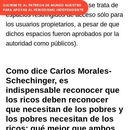
(perdón por las comillas pero se trata de
SUCRÍBETE AL PATREON DE MUNDO NUESTRO
PARA APOYAR AL PERIODISMO INDEPENDIENTE
espacios restringidos de acceso sólo para
los usuarios propietarios, a pesar de que
dichos espacios fueron aprobados por la
autoridad como públicos).
Como dice Carlos Morales-
Schechinger, es
indispensable reconocer que
los ricos deben reconocer
que necesitan de los pobres y
los pobres necesitan de los
ricos; qué mejor que ambos