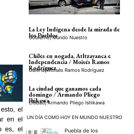
La Ley Indígena desde la mirada de
los Pueblos
Gobierno
|
Mundo Nuestro
Chiles en nogada, Atltzayanca e
Independencia / Moisés Ramos
Rodríguez
Galería
|
Moisés Ramos Rodríguez
La ciudad que ganamos cada
domingo / Armando Pliego
Ihikawa
Ciudad
|
Armando Pliego Ishikawa
esto, el
UN DÍA COMO HOY EN MUNDO NUESTRO
ar en el
 es, el
Puebla de los