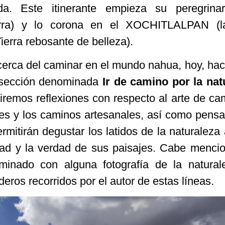
da. Este itinerante empieza su peregrina
rra) y lo corona en el XOCHITLALPAN (la
 Tierra rebosante de belleza).
erca del caminar en el mundo nahua, hoy, ha
 sección denominada
Ir de camino por la nat
tiremos reflexiones con respecto al arte de ca
jes y los caminos artesanales, así como pens
mitirán degustar los latidos de la naturaleza 
dad y la verdad de sus paisajes. Cabe menci
uminado con alguna fotografía de la natura
eros recorridos por el autor de estas líneas.