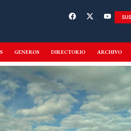
SUS
EMAS
AUTORES
GENEROS
DIRECTORIO
ARCH
S
GENEROS
DIRECTORIO
ARCHIVO