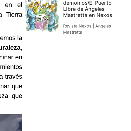
demonios/El Puerto
r en el
LIbre de Ángeles
 Tierra
Mastretta en Nexos
Revista Nexos | Ángeles
Mastretta
cemos la
uraleza,
minar en
amientos
a través
onar que
leza que