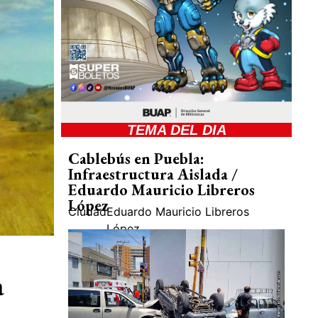
TEMA DEL DIA
Cablebús en Puebla:
Infraestructura Aislada /
Eduardo Mauricio Libreros
López
Ciudad
Eduardo Mauricio Libreros
López
a