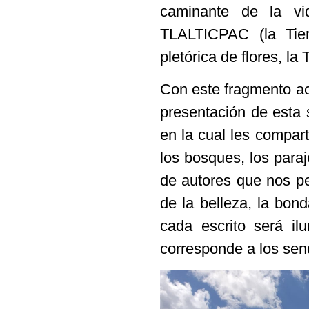
caminante de la vi
TLALTICPAC (la Tie
pletórica de flores, la
Con este fragmento ac
presentación de esta
en la cual les compar
los bosques, los para
de autores que nos per
de la belleza, la bon
cada escrito será il
corresponde a los send