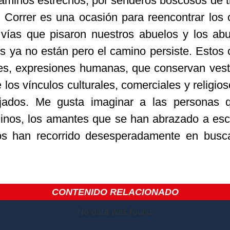
caminos estrechos, por senderos boscosos de ti
 Correr es una ocasión para reencontrar los
 vías que pisaron nuestros abuelos y los ab
os ya no están pero el camino persiste. Estos
es, expresiones humanas, que conservan vest
 los vínculos culturales, comerciales y religio
lejados. Me gusta imaginar a las personas 
minos, los amantes que se han abrazado a es
os han recorrido desesperadamente en busc
CONTENIDO RELACIONADO
No data was found