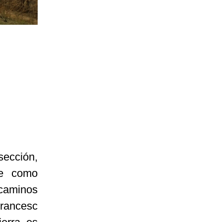
sección,
ne como
 caminos
Francesc