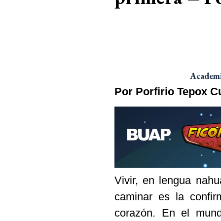
Academia
Por Porfirio Tepox C
Vivir, en lengua nah
caminar es la confir
corazón. En el mund