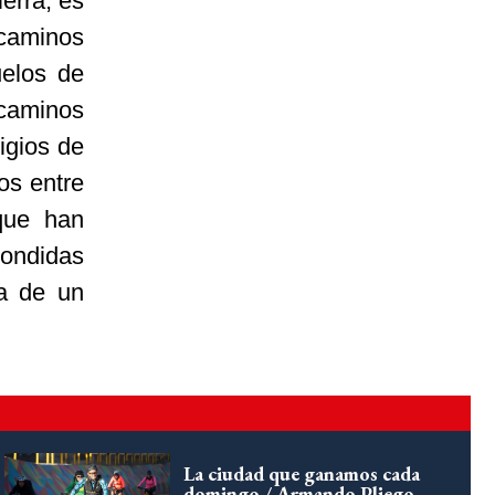
erra, es
 caminos
uelos de
 caminos
igios de
sos entre
que han
condidas
a de un
La ciudad que ganamos cada
domingo / Armando Pliego