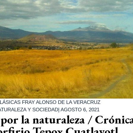
LÁSICAS FRAY ALONSO DE LA VERACRUZ
ATURALEZA Y SOCIEDAD
|
AGOSTO 6, 2021
 por la naturaleza / Crónic
rfirio Tepox Cuatlayotl