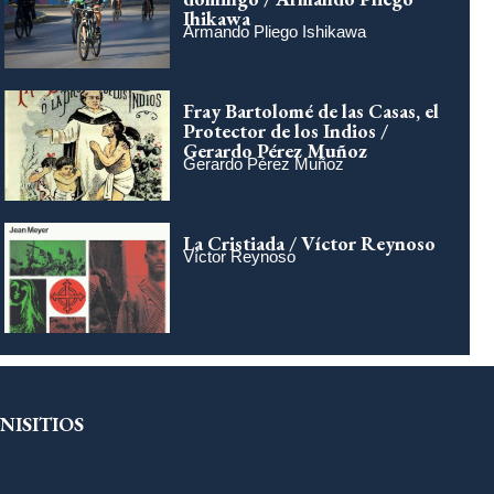
Ihikawa
Armando Pliego Ishikawa
Fray Bartolomé de las Casas, el
Protector de los Indios /
Gerardo Pérez Muñoz
Gerardo Pérez Muñoz
La Cristiada / Víctor Reynoso
Víctor Reynoso
NISITIOS