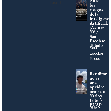
Ante
found
los
riesgos
de la
Inteligenci
Artificial,
¡Actuar
Ya! /
Saúl
Escobar
Toledo
Saúl
Escobar
Toledo
Rendirse
no es
una
opción:
mensaje
Ya Soy
Lobo /
BUAP
BUAP