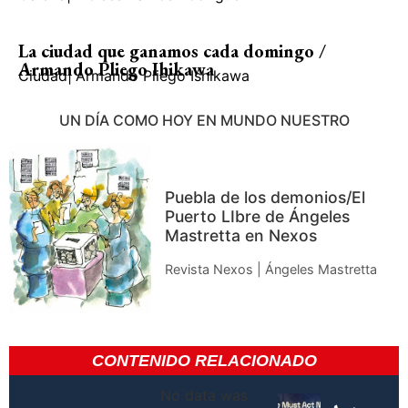
La ciudad que ganamos cada domingo /
Armando Pliego Ihikawa
Ciudad
|
Armando Pliego Ishikawa
UN DÍA COMO HOY EN MUNDO NUESTRO
Puebla de los demonios/El
Puerto LIbre de Ángeles
Mastretta en Nexos
Revista Nexos | Ángeles Mastretta
CONTENIDO RELACIONADO
No data was