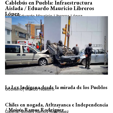
Cablebús en Puebla: Infraestructura
Aislada / Eduardo Mauricio Libreros
López
Ciudad
Eduardo Mauricio Libreros López
La Ley Indígena desde la mirada de los Pueblos
Gobierno
|
Mundo Nuestro
Chiles en nogada, Atltzayanca e Independencia
/ Moisés Ramos Rodríguez
Galería
|
Moisés Ramos Rodríguez