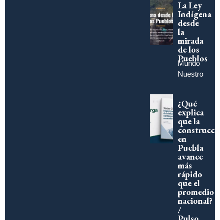
La Ley
Indígena
desde
la
mirada
de los
Pueblos
Mundo
Nuestro
¿Qué
explica
que la
construcci
en
Puebla
avance
más
rápido
que el
promedio
nacional?
/
Pulso