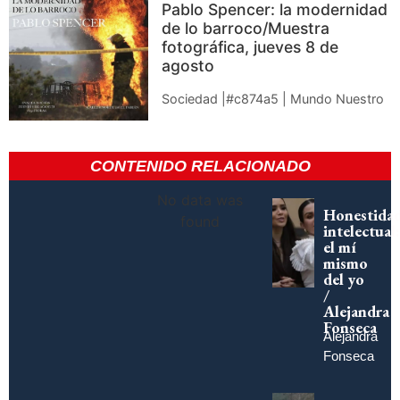
Pablo Spencer: la modernidad
de lo barroco/Muestra
fotográfica, jueves 8 de
agosto
Sociedad |#c874a5 | Mundo Nuestro
CONTENIDO RELACIONADO
No data was
Honestida
found
intelectual:
el mí
mismo
del yo
/
Alejandra
Fonseca
Alejandra
Fonseca