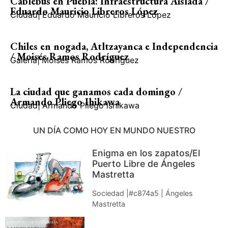
Cablebús en Puebla: Infraestructura Aislada /
Eduardo Mauricio Libreros López
Ciudad
|
Eduardo Mauricio Libreros López
Chiles en nogada, Atltzayanca e Independencia
/ Moisés Ramos Rodríguez
Galería
|
Moisés Ramos Rodríguez
La ciudad que ganamos cada domingo /
Armando Pliego Ihikawa
Ciudad
|
Armando Pliego Ishikawa
UN DÍA COMO HOY EN MUNDO NUESTRO
Enigma en los zapatos/El
Puerto Libre de Ángeles
Mastretta
Sociedad |#c874a5 | Ángeles
Mastretta