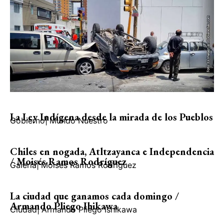
La Ley Indígena desde la mirada de los Pueblos
Gobierno
|
Mundo Nuestro
Chiles en nogada, Atltzayanca e Independencia
/ Moisés Ramos Rodríguez
Galería
|
Moisés Ramos Rodríguez
La ciudad que ganamos cada domingo /
Armando Pliego Ihikawa
Ciudad
|
Armando Pliego Ishikawa