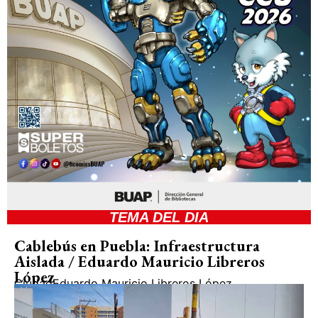
TEMA DEL DIA
Cablebús en Puebla: Infraestructura
Aislada / Eduardo Mauricio Libreros
López
Ciudad
Eduardo Mauricio Libreros López