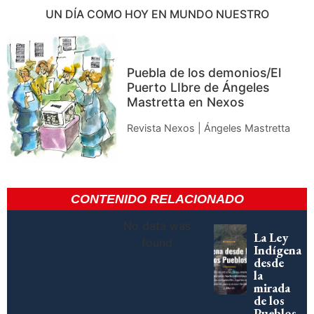
UN DÍA COMO HOY EN MUNDO NUESTRO
Puebla de los demonios/El
Puerto LIbre de Ángeles
Mastretta en Nexos
Revista Nexos | Ángeles Mastretta
CONTENIDO RELACIONADO
No data was
La Ley
found
Indígena
desde
la
mirada
de los
Pueblos