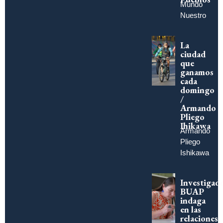
Mundo
Nuestro
La
ciudad
que
ganamos
cada
domingo
/
Armando
Pliego
Ihikawa
Armando
Pliego
Ishikawa
Investigad
BUAP
indaga
en las
relaciones