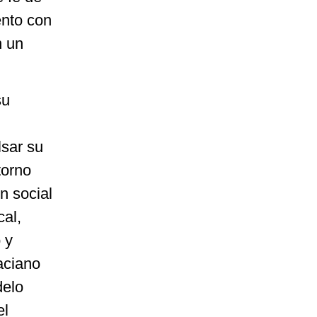
ento con
n un
su
lsar su
torno
n social
cal,
 y
aciano
delo
el