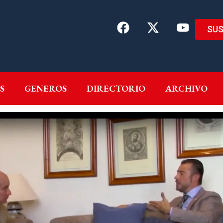
SUS
EMAS
AUTORES
GENEROS
DIRECTORIO
ARCH
S
GENEROS
DIRECTORIO
ARCHIVO