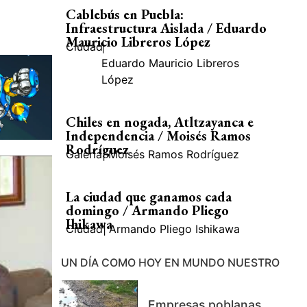
Cablebús en Puebla:
Infraestructura Aislada / Eduardo
Mauricio Libreros López
Ciudad
|
Eduardo Mauricio Libreros
López
Chiles en nogada, Atltzayanca e
Independencia / Moisés Ramos
Rodríguez
Galería
|
Moisés Ramos Rodríguez
La ciudad que ganamos cada
domingo / Armando Pliego
Ihikawa
Ciudad
|
Armando Pliego Ishikawa
UN DÍA COMO HOY EN MUNDO NUESTRO
Empresas poblanas