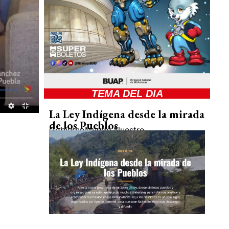
TEMA DEL DIA
La Ley Indígena desde la mirada
de los Pueblos
Gobierno
Mundo Nuestro