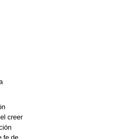
a
ón
el creer
ción
e fe de