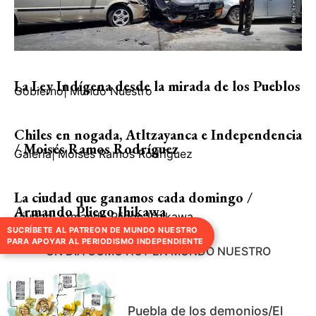
La Ley Indígena desde la mirada de los Pueblos
Gobierno
|
Mundo Nuestro
Chiles en nogada, Atltzayanca e Independencia
/ Moisés Ramos Rodríguez
Galería
|
Moisés Ramos Rodríguez
La ciudad que ganamos cada domingo /
Armando Pliego Ihikawa
Ciudad
|
Armando Pliego Ishikawa
SUCRÍBETE AL PATREON DE MUNDO NUESTRO
PARA APOYAR AL PERIODISMO INDEPENDIENTE
UN DÍA COMO HOY EN MUNDO NUESTRO
Puebla de los demonios/El