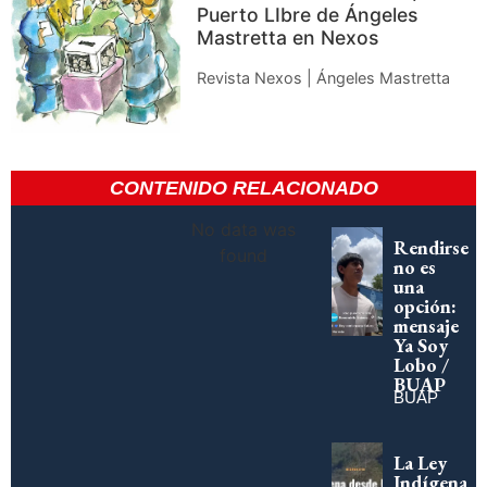
Puerto LIbre de Ángeles
Mastretta en Nexos
Revista Nexos | Ángeles Mastretta
CONTENIDO RELACIONADO
No data was
Rendirse
found
no es
una
opción:
mensaje
Ya Soy
Lobo /
BUAP
BUAP
La Ley
Indígena