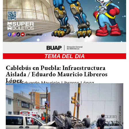
TEMA DEL DIA
Cablebús en Puebla: Infraestructura
Aislada / Eduardo Mauricio Libreros
López
Ciudad
Eduardo Mauricio Libreros López