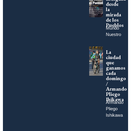
desde
la
mirada
de los
Pueblos
Mundo
Nuestro
La
ciudad
que
ganamos
cada
domingo
/
Armando
Pliego
Ihikawa
Armando
Pliego
Ishikawa