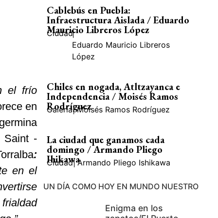
Cablebús en Puebla:
Infraestructura Aislada / Eduardo
Mauricio Libreros López
Ciudad
|
Eduardo Mauricio Libreros
López
Chiles en nogada, Atltzayanca e
 el frío
Independencia / Moisés Ramos
Rodríguez
orece en
Galería
|
Moisés Ramos Rodríguez
 germina
 Saint -
La ciudad que ganamos cada
domingo / Armando Pliego
orralba
:
Ihikawa
Ciudad
|
Armando Pliego Ishikawa
te en el
vertirse
UN DÍA COMO HOY EN MUNDO NUESTRO
frialdad
Enigma en los