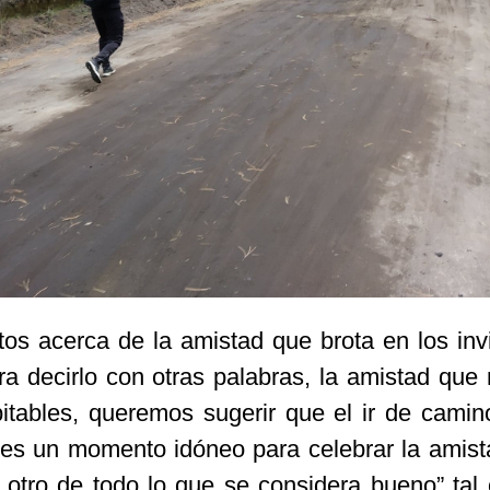
s acerca de la amistad que brota en los inv
ara decirlo con otras palabras, la amistad que
itables, queremos sugerir que el ir de camin
es un momento idóneo para celebrar la amist
 otro de todo lo que se considera bueno” tal