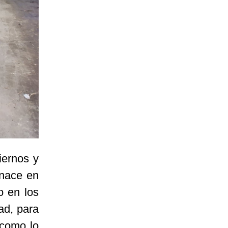
iernos y
 nace en
o en los
ad, para
 como lo