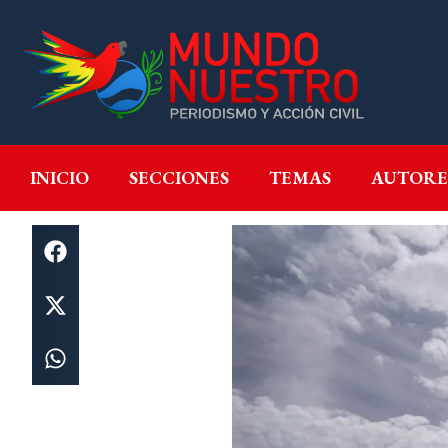
INICIO
SECCIONES
T
INICIO
SECCIONES
TEMAS
AUTORE