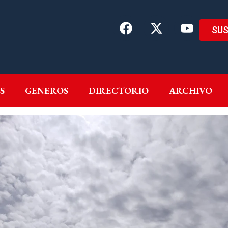
SUS
EMAS
AUTORES
GENEROS
DIRECTORIO
ARCH
S
GENEROS
DIRECTORIO
ARCHIVO