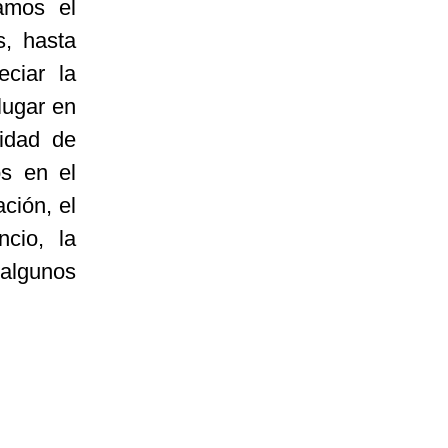
iamos el
, hasta
eciar la
lugar en
nidad de
s en el
ación, el
cio, la
n algunos