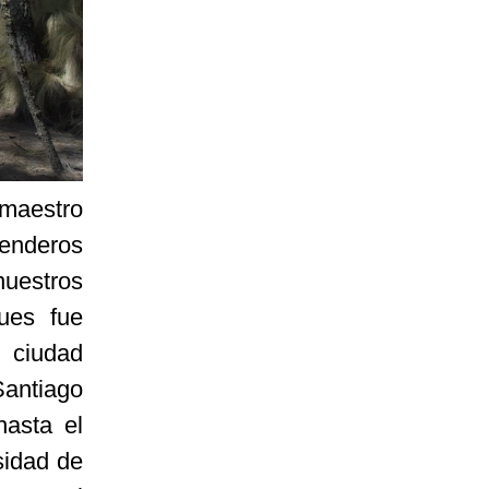
 maestro
 senderos
uestros
ues fue
a ciudad
Santiago
hasta el
sidad de