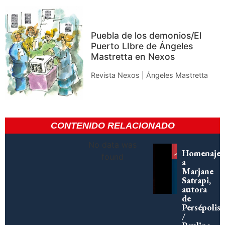
Puebla de los demonios/El
Puerto LIbre de Ángeles
Mastretta en Nexos
Revista Nexos | Ángeles Mastretta
CONTENIDO RELACIONADO
No data was
Homenaje
found
a
Marjane
Satrapi,
autora
de
Persépolis
/