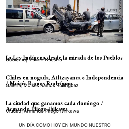
La Ley Indígena desde la mirada de los Pueblos
Gobierno
|
Mundo Nuestro
Chiles en nogada, Atltzayanca e Independencia
/ Moisés Ramos Rodríguez
Galería
|
Moisés Ramos Rodríguez
La ciudad que ganamos cada domingo /
Armando Pliego Ihikawa
Ciudad
|
Armando Pliego Ishikawa
UN DÍA COMO HOY EN MUNDO NUESTRO