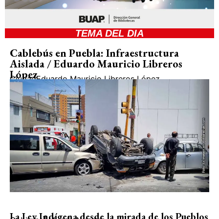
TEMA DEL DIA
Cablebús en Puebla: Infraestructura
Aislada / Eduardo Mauricio Libreros
López
Ciudad
Eduardo Mauricio Libreros López
La Ley Indígena desde la mirada de los Pueblos