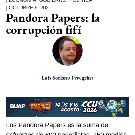
|
ECONOMÍA
,
GOBIERNO
,
POLÍTICA
|
OCTUBRE 6, 2021
Pandora Papers: la
corrupción fifí
Luis Soriano Peregrina
Los Pandora Papers es la suma de
esfuerzos de 600 periodistas, 150 medios