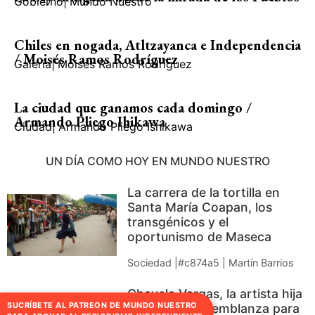
Gobierno
|
Mundo Nuestro
Chiles en nogada, Atltzayanca e Independencia
/ Moisés Ramos Rodríguez
Galería
|
Moisés Ramos Rodríguez
La ciudad que ganamos cada domingo /
Armando Pliego Ihikawa
Ciudad
|
Armando Pliego Ishikawa
UN DÍA COMO HOY EN MUNDO NUESTRO
La carrera de la tortilla en
Santa María Coapan, los
transgénicos y el
oportunismo de Maseca
Sociedad |#c874a5 | Martín Barrios
Chavela Vargas, la artista hija
SUCRÍBETE AL PATREON DE MUNDO NUESTRO
del desamor/Semblanza para