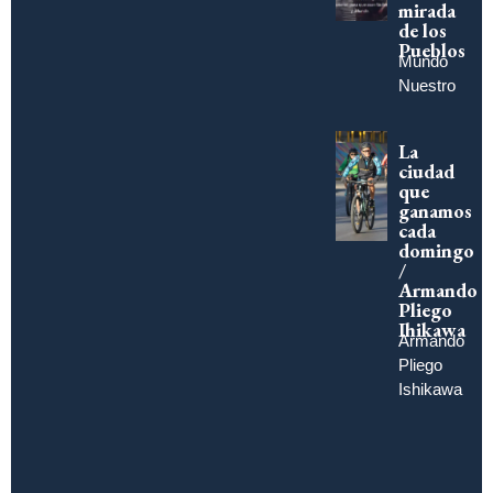
mirada
de los
Pueblos
Mundo
Nuestro
La
ciudad
que
ganamos
cada
domingo
/
Armando
Pliego
Ihikawa
Armando
Pliego
Ishikawa